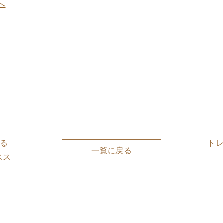
へ
する
ト
一覧に戻る
スス