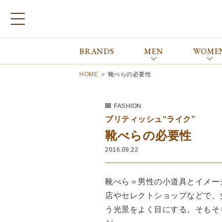
BRANDS
MEN
WOME
ブランドから探す
ALL
MEN
WOMEN
Atkinsons
GORAL
HOME
＞
靴べらの必要性
Auchincoal
Guernsey Woollens
Barbour
Johnstons of Elgin
FASHION
Bennett Winch
JOSEPH CHEANEY
ブリティッシュ“ライク”
Billingham
macalastair
靴べらの必要性
Bowhill&Elliott
New Balance
2016.09.22
BRITISH MADE
PANTHERELLA
Caledoor
REPRODUCTION
OF FOUND
Church’s
靴べら＝男性の小道具とイメー
SUNSPEL
Clarks
店やセレクトショップなどで、
The Edinburgh
corgi
Natural Skincare
う光景をよく目にする。そもそ
DENTS
Zatchels