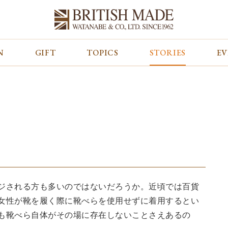
N
GIFT
TOPICS
STORIES
E
カテゴリから探す
コンテンツをみる
ALL
ジャケット
GIFT
バッグ
トップス
TOPICS
シューズ
ボトム
STORIES
財布
帽子&グローブ
EVENT
ベルト・革小物
ケア用品
BLOG
マフラー&ストール
その他
CONCEPT
アウター
SHOP LIST
ジされる方も多いのではないだろうか。近頃では百貨
女性が靴を履く際に靴べらを使用せずに着用するとい
も靴べら自体がその場に存在しないことさえあるの