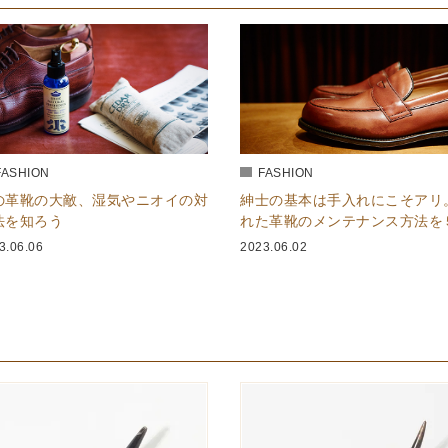
FASHION
FASHION
の革靴の大敵、湿気やニオイの対
紳士の基本は手入れにこそアリ
法を知ろう
れた革靴のメンテナンス方法を
階で解説。
3.06.06
2023.06.02