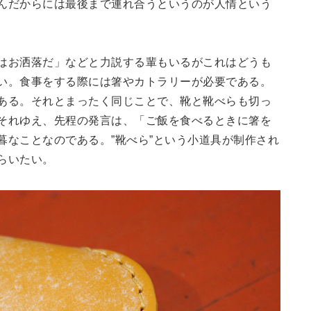
んだからには最後まで連れ合うというのが人情という
はお洒落だ」などと力説する輩もいるがこれはどうも
い。食事をする際には箸やカトラリーが必要である。
ある。それとまったく同じことで、靴と靴べらも切っ
それゆえ、先程の発言は、「ご飯を食べるときに箸を
暮なことなのである。”靴べら”という小道具が制作され
らいたい。