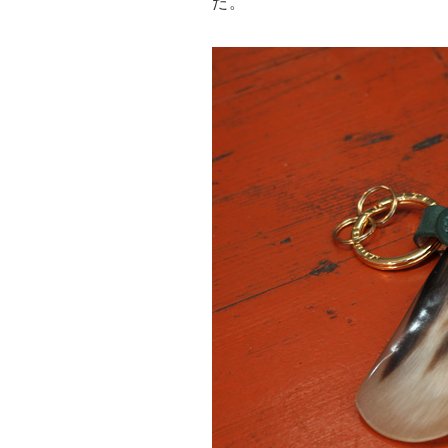
だ。
Drake’s
OUTLET
FOX UMBRELLAS
GLENROYAL