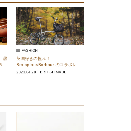
FASHION
。濡
英国好きの憧れ！
５段
Brompton×Barbour のコラボレー
ションモデル
2023.04.28
BRITISH MADE