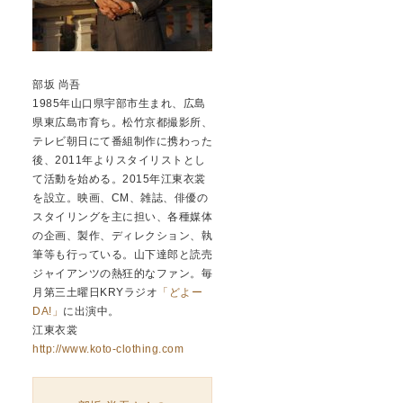
部坂 尚吾
1985年山口県宇部市生まれ、広島
県東広島市育ち。松竹京都撮影所、
テレビ朝日にて番組制作に携わった
後、2011年よりスタイリストとし
て活動を始める。2015年江東衣裳
を設立。映画、CM、雑誌、俳優の
スタイリングを主に担い、各種媒体
の企画、製作、ディレクション、執
筆等も行っている。山下達郎と読売
ジャイアンツの熱狂的なファン。毎
月第三土曜日KRYラジオ
「どよー
DA!」
に出演中。
江東衣裳
http://www.koto-clothing.com