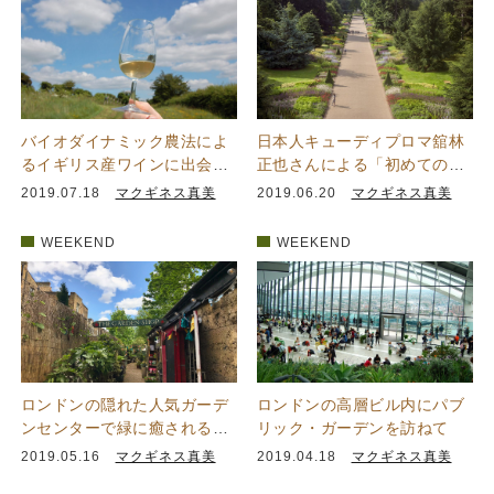
バイオダイナミック農法によ
日本人キューディプロマ舘林
るイギリス産ワインに出会う
正也さんによる「初めてのキ
ーLimeburn Hill Vine…
ュー植物園」半日満喫ガイド
2019.07.18
マクギネス真美
2019.06.20
マクギネス真美
WEEKEND
WEEKEND
ロンドンの隠れた人気ガーデ
ロンドンの高層ビル内にパブ
ンセンターで緑に癒されるひ
リック・ガーデンを訪ねて
とときを
2019.05.16
マクギネス真美
2019.04.18
マクギネス真美