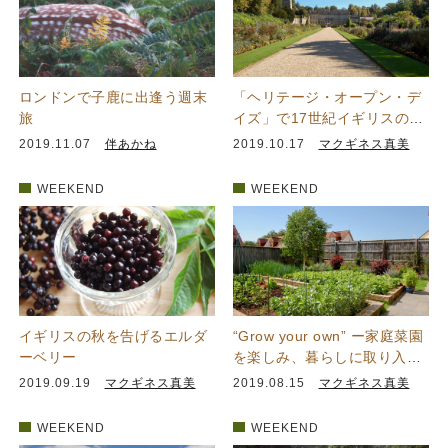
ロンドンで子鹿に出逢う週末
「ヘリテージ・オープン・デ
旅
イズ」で17世紀イギリスのフ
ォーマル・ガーデンに出会う
2019.11.07
伴あかね
2019.10.17
マクギネス真美
WEEKEND
WEEKEND
イギリスの秋を告げるエルダ
“Grow your own” ー家庭菜園
ーベリー
を楽しみ、暮らしに取り入れ
るイギリスの人々
2019.09.19
マクギネス真美
2019.08.15
マクギネス真美
WEEKEND
WEEKEND