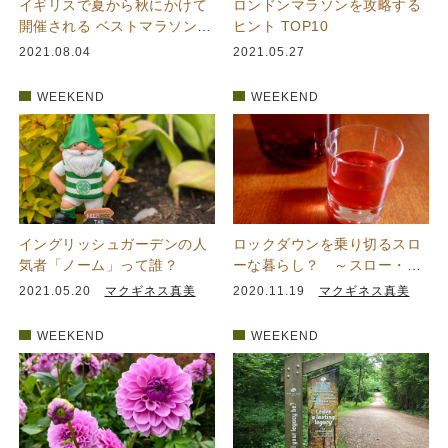
イギリスで夏から秋にかけて
ロンドンマラソンを攻略する
開催される ベストマラソン大
ヒント TOP10
会
2021.08.04
2021.05.27
WEEKEND
WEEKEND
イングリッシュガーデンの人
ロックダウンを乗り切るスロ
気者「ノーム」って誰？
ーな暮らし？ ～スロー・ジ
ンのすすめ～
2021.05.20
マクギネス真美
2020.11.19
マクギネス真美
WEEKEND
WEEKEND