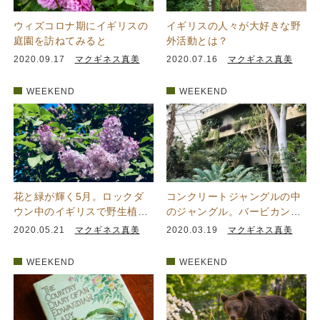
ウィズコロナ期にイギリスの
イギリスの人々が大好きな野
庭園を訪ねてみると
外活動とは？
2020.09.17
マクギネス真美
2020.07.16
マクギネス真美
WEEKEND
WEEKEND
花と緑が輝く5月。ロックダ
コンクリートジャングルの中
ウン中のイギリスで野生植物
のジャングル。バービカン・
の美しさに気づく
コンサバトリー
2020.05.21
マクギネス真美
2020.03.19
マクギネス真美
WEEKEND
WEEKEND