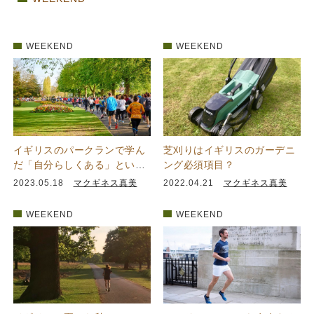
WEEKEND
WEEKEND
イギリスのパークランで学ん
芝刈りはイギリスのガーデニ
だ「自分らしくある」という
ング必須項目？
こと
2023.05.18
マクギネス真美
2022.04.21
マクギネス真美
WEEKEND
WEEKEND