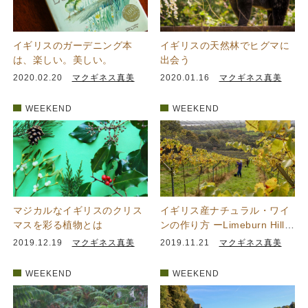
イギリスのガーデニング本
イギリスの天然林でヒグマに
は、楽しい。美しい。
出会う
2020.02.20
マクギネス真美
2020.01.16
マクギネス真美
WEEKEND
WEEKEND
マジカルなイギリスのクリス
イギリス産ナチュラル・ワイ
マスを彩る植物とは
ンの作り方 ーLimeburn Hill
Vineyard
2019.12.19
マクギネス真美
2019.11.21
マクギネス真美
WEEKEND
WEEKEND