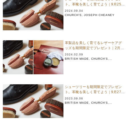
ト。革靴を美しく育てよう｜9月25日
（水）まで
2024.09.04
CHURCH'S
,
JOSEPH CHEANEY
革製品を美しく育てるレザーケアグ
ッズを期間限定でプレゼント｜2月25
日（日）まで
2024.02.09
BRITISH MADE
,
CHURCH'S
,
GLENROYAL
,
JOSEPH CHEANEY
シューツリーを期間限定でプレゼン
ト。革靴を美しく育てよう｜9月27日
（水）まで
2023.09.06
BRITISH MADE
,
CHURCH'S
,
JOSEPH CHEANEY