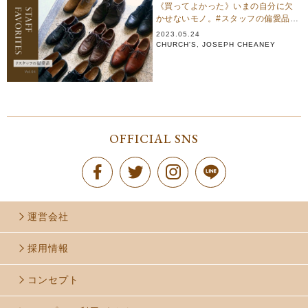
《買ってよかった》いまの自分に欠
かせないモノ。#スタッフの偏愛品
Vol. 4｜革靴編
2023.05.24
CHURCH'S
,
JOSEPH CHEANEY
OFFICIAL SNS
運営会社
採用情報
コンセプト