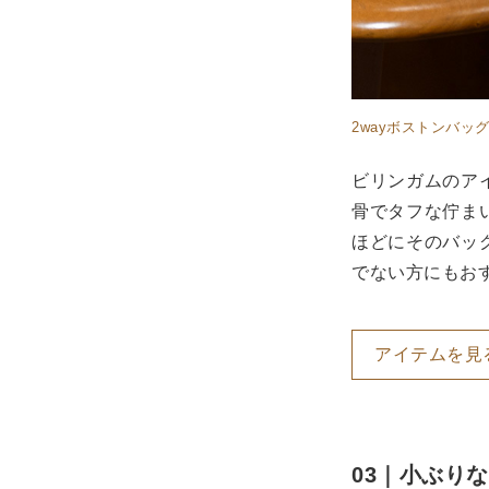
2wayボストンバッ
ビリンガムのア
骨でタフな佇ま
ほどにそのバッ
でない方にもお
アイテムを見
03｜小ぶり