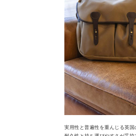
Drake’s
OUTLET
FOX UMBRELLAS
GLENROYAL
実用性と普遍性を重んじる英国
耐久性と持ち運びやすさが妥協