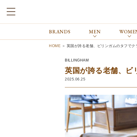
BRANDS
MEN
WOME
ブランドから探す
ALL
MEN
WOMEN
Atkinsons
GORAL
HOME
＞
英国が誇る老舗、ビリンガムのタフでク
Auchincoal
Guernsey Woollens
Barbour
Johnstons of Elgin
BILLINGHAM
Bennett Winch
JOSEPH CHEANEY
英国が誇る老舗、ビ
Billingham
macalastair
2025.06.25
Bowhill&Elliott
New Balance
BRITISH MADE
PANTHERELLA
Caledoor
REPRODUCTION
OF FOUND
Church’s
SUNSPEL
Clarks
The Edinburgh
corgi
Natural Skincare
DENTS
Zatchels