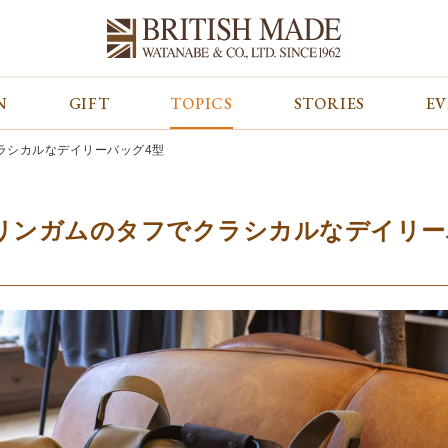
N
GIFT
TOPICS
STORIES
E
カテゴリから探す
コンテンツをみる
ALL
ジャケット
GIFT
ラシカルなデイリーバッグ4型
バッグ
トップス
TOPICS
シューズ
ボトム
STORIES
財布
帽子&グローブ
EVENT
リンガムのタフでクラシカルなデイリー
ベルト・革小物
ケア用品
BLOG
マフラー&ストール
その他
CONCEPT
アウター
SHOP LIST