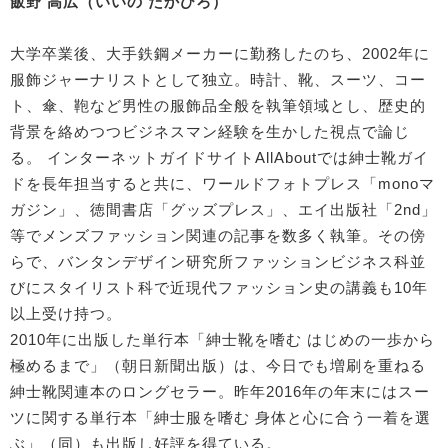
飯野 高広（いいの たかひろ）
大学卒業後、大手鉄鋼メーカーに勤務したのち、2002年に
服飾ジャーナリストとして独立。時計、靴、スーツ、コー
ト、傘、鞄など男性の服飾品全般を執筆領域とし、歴史的
背景を絡めつつビジネスマン経験を生かした視点で論じ
る。 インターネットガイドサイトAllAboutでは紳士靴ガイ
ドを長年担当すると共に、ワールドフォトプレス「monoマ
ガジン」、徳間書店「グッズプレス」、エイ出版社「2nd」
等でメンズファッション関連の記事を数多く執筆。その傍
らで、バンタンデザイン研究所ファッションビジネス科並
びにスタイリスト科で近現代ファッション史の講義も10年
以上受け持つ。
2010年に出版した単行本「紳士靴を嗜む はじめの一歩から
極めるまで」（朝日新聞出版）は、今日でも増刷を重ねる
紳士靴関連本のロングセラー。昨年2016年の年末にはスー
ツに関する単行本「紳士服を嗜む 身体と心に合う一着を選
ぶ」（同）も出版し好評を得ている。