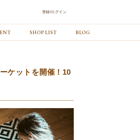
登録/ログイン
VENT
SHOP LIST
BLOG
会員サービス
ご利用ガイド/お問合せ
検索
マイページ
ご利用ガイド
カート
お問合せ
ログアウト
ーケットを開催！10