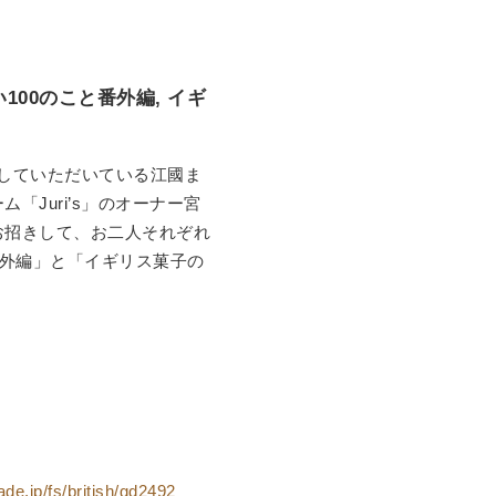
100のこと番外編, イギ
載していただいている江國ま
「Juri’s」のオーナー宮
お招きして、お二人それぞれ
番外編」と「イギリス菓子の
ade.jp/fs/british/gd2492