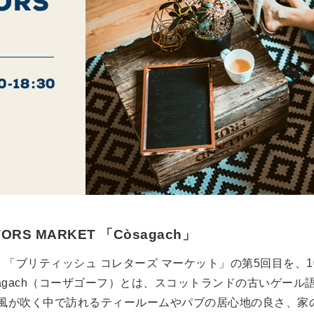
TORS MARKET 「Còsagach」
「ブリティッシュ コレターズ マーケット」の第5回目を、10月20
agach（コーザゴーフ）とは、スコットランドの古いゲール語
風が吹く中で訪れるティールームやパブの居心地の良さ、家