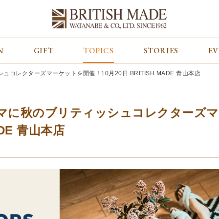
N
GIFT
TOPICS
STORIES
E
カテゴリから探す
コンテンツをみる
ALL
ジャケット
GIFT
レクターズマーケットを開催！10月20日 BRITISH MADE 青山本店
バッグ
トップス
TOPICS
シューズ
ボトム
STORIES
財布
帽子&グローブ
EVENT
マに秋のブリティッシュコレクターズマ
ベルト・革小物
ケア用品
BLOG
ADE 青山本店
マフラー&ストール
その他
CONCEPT
アウター
SHOP LIST