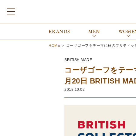
BRANDS
MEN
WOME
ブランドから探す
ALL
MEN
WOMEN
Atkinsons
GORAL
HOME
＞
コーザゴーフをテーマに秋のブリティッシュコ
Auchincoal
Guernsey Woollens
Barbour
Johnstons of Elgin
BRITISH MADE
Bennett Winch
JOSEPH CHEANEY
コーザゴーフをテー
Billingham
macalastair
月20日 BRITISH M
Bowhill&Elliott
New Balance
2018.10.02
BRITISH MADE
PANTHERELLA
Caledoor
REPRODUCTION
OF FOUND
Church’s
SUNSPEL
Clarks
The Edinburgh
corgi
Natural Skincare
DENTS
Zatchels