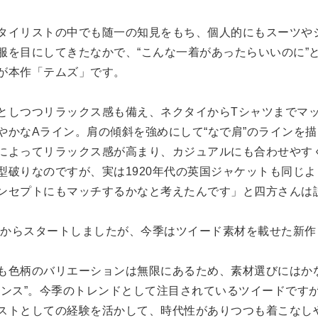
タイリストの中でも随一の知見をもち、個人的にもスーツや
服を目にしてきたなかで、“こんな一着があったらいいのに”
が本作「テムズ」です。
としつつリラックス感も備え、ネクタイからTシャツまでマ
やかなAライン。肩の傾斜を強めにして“なで肩”のラインを
によってリラックス感が高まり、カジュアルにも合わせやす
型破りなのですが、実は1920年代の英国ジャケットも同じ
ンセプトにもマッチするかなと考えたんです」と四方さんは
ザーからスタートしましたが、今季はツイード素材を載せた新
も色柄のバリエーションは無限にあるため、素材選びにはか
ランス”。今季のトレンドとして注目されているツイードです
ストとしての経験を活かして、時代性がありつつも着こなし