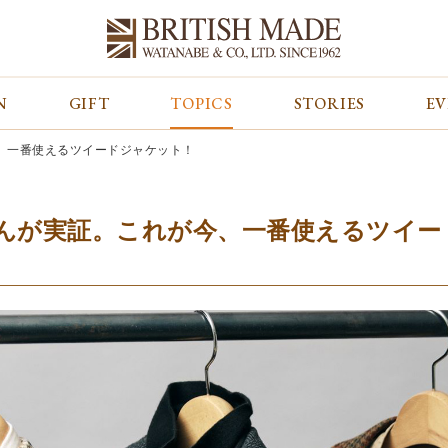
N
GIFT
TOPICS
STORIES
E
カテゴリから探す
コンテンツをみる
ALL
ジャケット
GIFT
、一番使えるツイードジャケット！
バッグ
トップス
TOPICS
シューズ
ボトム
STORIES
財布
帽子&グローブ
EVENT
んが実証。これが今、一番使えるツイー
ベルト・革小物
ケア用品
BLOG
マフラー&ストール
その他
CONCEPT
アウター
SHOP LIST