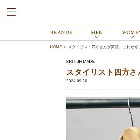
BRANDS
MEN
WOME
ブランドから探す
ALL
MEN
WOMEN
Atkinsons
GORAL
HOME
＞
スタイリスト四方さんが実証。これが今
Auchincoal
Guernsey Woollens
Barbour
Johnstons of Elgin
BRITISH MADE
Bennett Winch
JOSEPH CHEANEY
スタイリスト四方さ
Billingham
macalastair
2024.09.20
Bowhill&Elliott
New Balance
BRITISH MADE
PANTHERELLA
Caledoor
REPRODUCTION
OF FOUND
Church’s
SUNSPEL
Clarks
The Edinburgh
corgi
Natural Skincare
DENTS
Zatchels