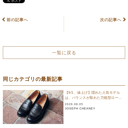
前の記事へ
次の記事へ
一覧に戻る
同じカテゴリの最新記事
【9/1、値上げ】隠れた人気モデル
は、バランスが取れた万能型ローフ
ァー｜ジョセフ チーニー
2026.08.05
JOSEPH CHEANEY