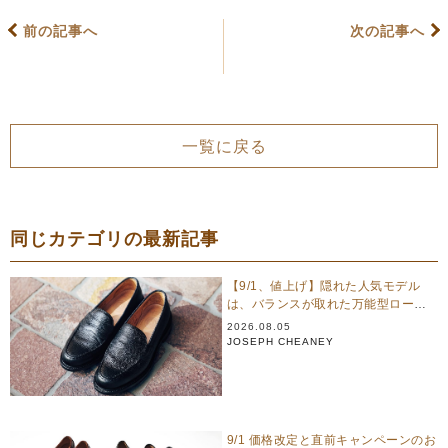
前の記事へ
次の記事へ
一覧に戻る
同じカテゴリの最新記事
【9/1、値上げ】隠れた人気モデル
は、バランスが取れた万能型ローフ
ァー｜ジョセフ チーニー
2026.08.05
JOSEPH CHEANEY
9/1 価格改定と直前キャンペーンのお