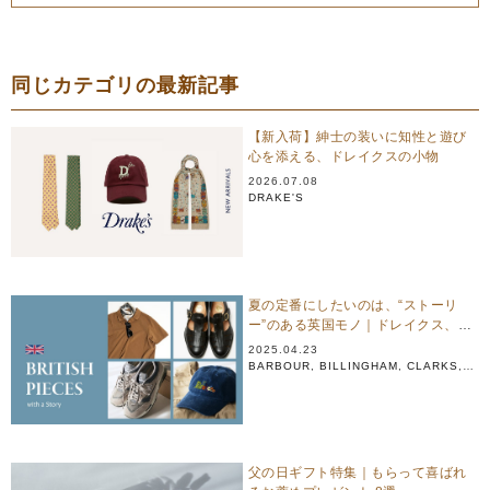
同じカテゴリの最新記事
【新入荷】紳士の装いに知性と遊び
心を添える、ドレイクスの小物
2026.07.08
DRAKE'S
夏の定番にしたいのは、“ストーリ
ー”のある英国モノ｜ドレイクス、ニ
ューバランス、サンスペル…
2025.04.23
BARBOUR
,
BILLINGHAM
,
CLARKS
,
DRAKE'S
,
FOX UMBRELLAS
,
GLENROYAL
,
NEW BALANCE
父の日ギフト特集｜もらって喜ばれ