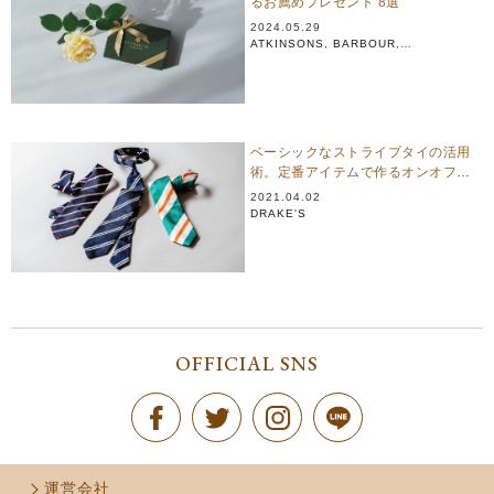
るお薦めプレゼント 8選
2024.05.29
ATKINSONS
,
BARBOUR
,
BRITISH MADE
,
DRAKE'S
,
GLENROYAL
ベーシックなストライプタイの活用
術。定番アイテムで作るオンオフ兼
用Vゾーン 3選
2021.04.02
DRAKE'S
OFFICIAL SNS
運営会社