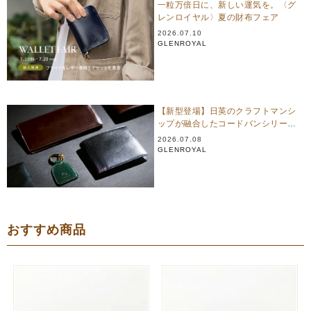
一粒万倍日に、新しい運気を。〈グ
レンロイヤル〉夏の財布フェア
2026.07.10
GLENROYAL
【新型登場】日英のクラフトマンシ
ップが融合したコードバンシリーズ
｜グレンロイヤル
2026.07.08
GLENROYAL
おすすめ商品