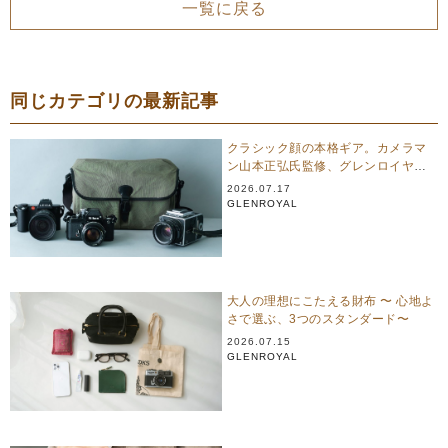
一覧に戻る
同じカテゴリの最新記事
クラシック顔の本格ギア。カメラマ
ン山本正弘氏監修、グレンロイヤル
のカメラバッグ
2026.07.17
GLENROYAL
大人の理想にこたえる財布 〜 心地よ
さで選ぶ、3つのスタンダード〜
2026.07.15
GLENROYAL