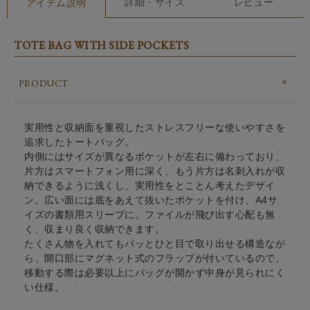
詳細・サイズ
レビュー
アイテム説明
TOTE BAG WITH SIDE POCKETS
PRODUCT
実用性と収納面を重視したストレスフリーな使いやすさを
追求したトートバッグ。
内側にはサイズが異なるポケットが左右に備わっており、
片方はスマートフォン用に深く、もう片方は名刺入れが収
納できるように浅くし、実用性をとことん考えたデザイ
ン。広い面には底をあえて抜いたポケットを付け、A4サ
イズの書類用スリーブに。ファイルが飛び出す心配も無
く、収まり良く収納できます。
たくさん物を入れてもパッとひと目で取り出せる構造なが
ら、開口部にマグネット式のフラップが付いているので、
移動する際は必要以上にバッグが開かず中身が見られにく
い仕様。