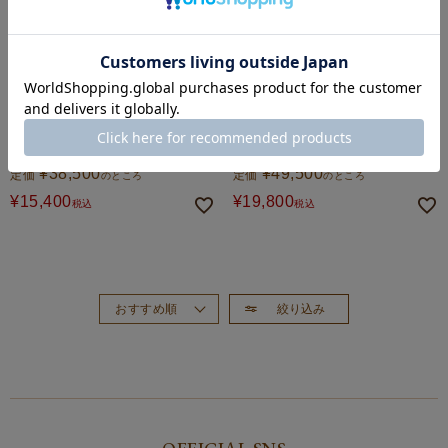
GLENROYAL
GLENROYAL
スモールキャンバスバッグ(グレイス
ミディアムキャンバスバッグ(グレイ
コレクション) 全3色
スコレクション) 全3色
¥
38,500
¥
49,500
定価
定価
のところ
のところ
¥
15,400
¥
19,800
税込
税込
絞り込み
おすすめ順
新着順
価格が高い順
価格が安い順