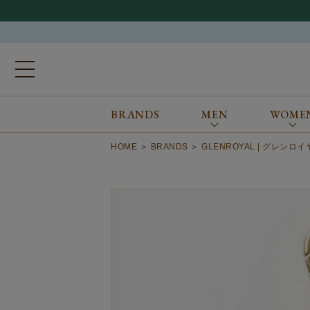
BRANDS
MEN
WOME
ブランドから探す
ALL
MEN
WOMEN
Atkinsons
GORAL
HOME
BRANDS
GLENROYAL | グレンロ
Auchincoal
Guernsey Woollens
Barbour
Johnstons of Elgin
Bennett Winch
JOSEPH CHEANEY
Billingham
macalastair
Bowhill&Elliott
New Balance
BRITISH MADE
PANTHERELLA
Caledoor
REPRODUCTION
OF FOUND
Church’s
SUNSPEL
Clarks