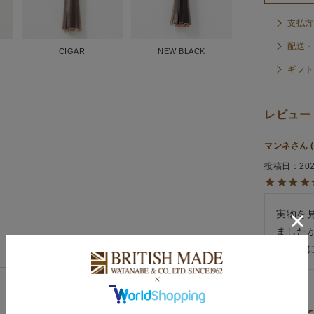
支払方
配送・
CIGAR
NEW BLACK
ギフト
マンネ
投稿日
202
実物を
ました
質以上