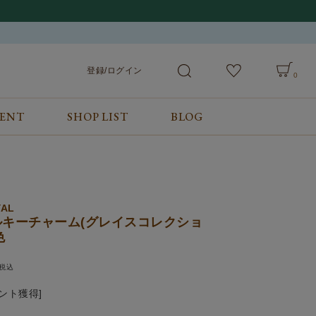
登録/ログイン
0
VENT
SHOP LIST
BLOG
会員サービス
ご利用ガイド/お問合せ
検索
登録/ログイン
ご利用ガイド
カート
お問合せ
YAL
ルキーチャーム(グレイスコレクショ
色
税込
ント獲得]