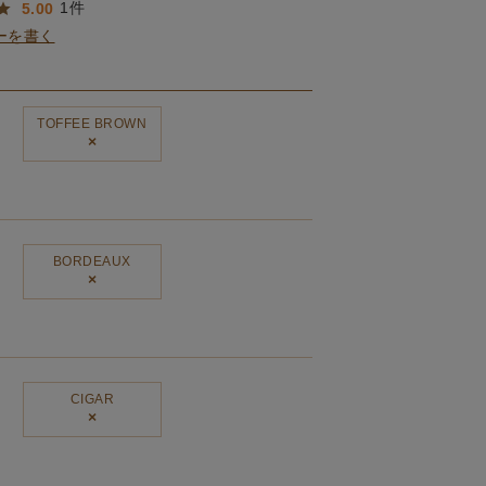
1
5.00
ーを書く
TOFFEE BROWN
×
BORDEAUX
×
CIGAR
×