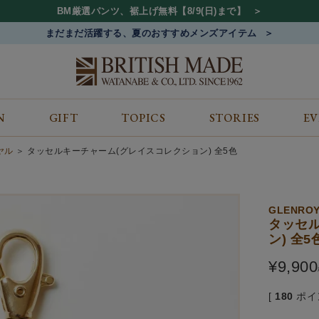
BM厳選パンツ、裾上げ無料【8/9(日)まで】
まだまだ活躍する、夏のおすすめメンズアイテム
N
GIFT
TOPICS
STORIES
E
カテゴリから探す
コンテンツをみる
ALL
ジャケット
GIFT
イヤル
タッセルキーチャーム(グレイスコレクション) 全5色
バッグ
トップス
TOPICS
シューズ
ボトム
STORIES
財布
帽子&アクセサリー
EVENT
GLENRO
ベルト・革小物
ケア用品
BLOG
タッセ
ン) 全5
マフラー&ストール
その他
CONCEPT
アウター
SHOP LIST
¥
9,900
[
180
ポイ