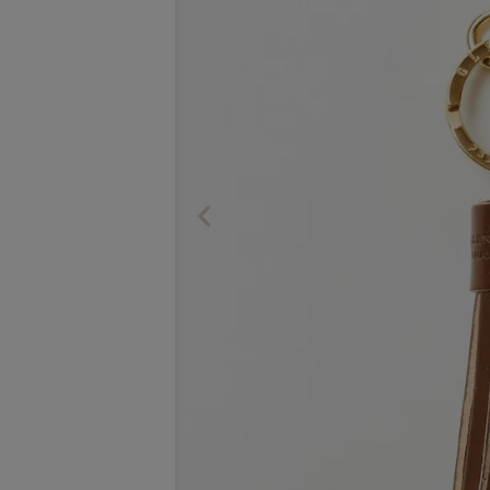
The Edinburgh
corgi
Natural Skincare
DENTS
Zatchels
Drake’s
OUTLET
FOX UMBRELLAS
GLENROYAL