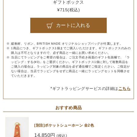
ギフトボックス
¥715(税込)
カートに入れる
緩衝材、リボン、BRITISH MADE オリジナルショップバッグが付属します。
1商品につき、ギフトボックス1個までご購入いただけます。ギフトボックスのみの
購入は不可となりますので、必ず商品と一緒にお買い求めください。
当店にてラッピングをご希望の場合は、ご注文手続き画面のギフト包装欄で、「ラ
ッピング：する(¥0)」をご選択ください。ギフトボックス1個に対して複数商品を
ご購入の場合は、ラッピング対象の商品を必ず通信欄でご指定ください。ご指定が
ない場合は、当店でラッピングをせずに商品と一緒にラッピングセットを同梱させ
ていただきます。
*ギフトラッピングサービスの詳細は
こちら
おすすめ商品
[別注]ポケットシューホーン 全2色
14,850円
(税込)