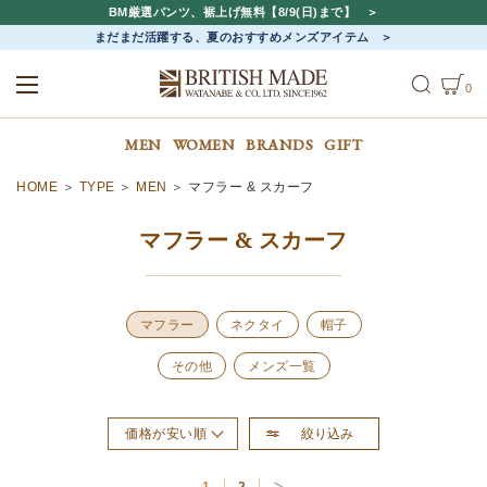
BM厳選パンツ、裾上げ無料【8/9(日)まで】
まだまだ活躍する、夏のおすすめメンズアイテム
0
ALL
MEN
WOMEN
MEN
WOMEN
BRANDS
GIFT
HOME
TYPE
MEN
マフラー & スカーフ
マフラー & スカーフ
マフラー
ネクタイ
帽子
その他
メンズ一覧
絞り込み
価格が安い順
おすすめ順