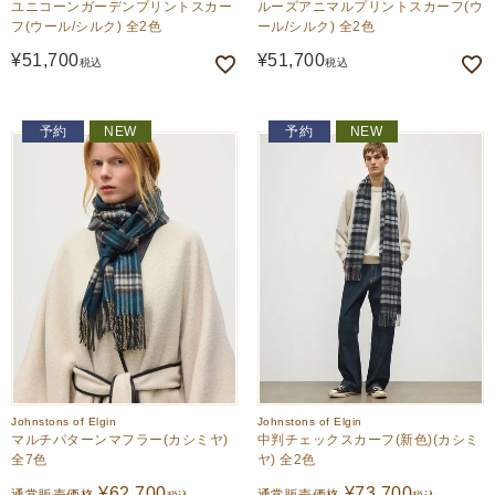
ユニコーンガーデンプリントスカー
ルーズアニマルプリントスカーフ(ウ
フ(ウール/シルク) 全2色
ール/シルク) 全2色
¥
51,700
¥
51,700
税込
税込
予約
NEW
予約
NEW
Johnstons of Elgin
Johnstons of Elgin
マルチパターンマフラー(カシミヤ)
中判チェックスカーフ(新色)(カシミ
全7色
ヤ) 全2色
¥
62,700
¥
73,700