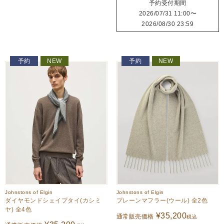
予約受付期間
2026/07/31 11:00
〜
2026/08/30 23:59
予約
NEW
予約
NEW
Johnstons of Elgin
Johnstons of Elgin
ダイヤモンドシェイプタイ(カシミ
プレーンマフラー(ウール) 全2色
ヤ) 全4色
¥
35,200
通常販売価格
税込