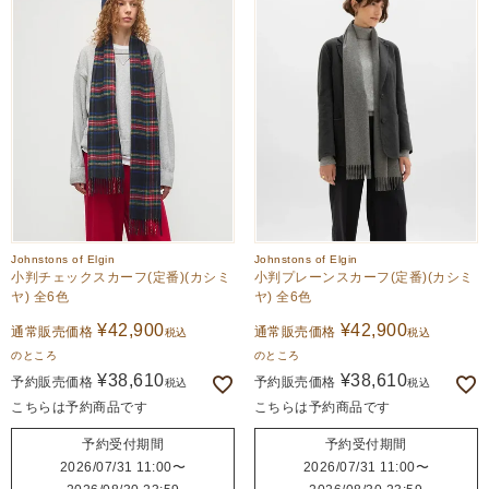
Johnstons of Elgin
Johnstons of Elgin
小判チェックスカーフ(定番)(カシミ
小判プレーンスカーフ(定番)(カシミ
ヤ) 全6色
ヤ) 全6色
¥
42,900
¥
42,900
通常販売価格
通常販売価格
税込
税込
のところ
のところ
¥
38,610
¥
38,610
予約販売価格
予約販売価格
税込
税込
こちらは予約商品です
こちらは予約商品です
予約受付期間
予約受付期間
2026/07/31 11:00
〜
2026/07/31 11:00
〜