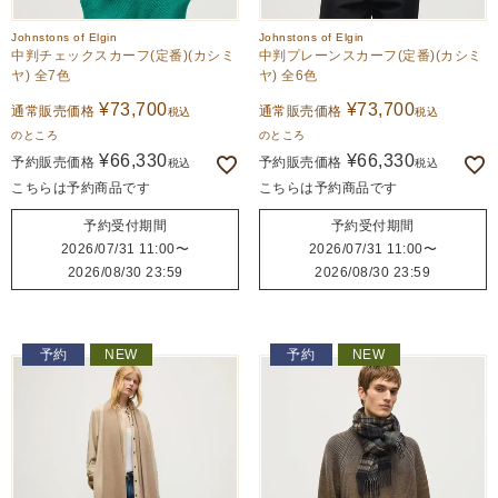
Johnstons of Elgin
Johnstons of Elgin
中判チェックスカーフ(定番)(カシミ
中判プレーンスカーフ(定番)(カシミ
ヤ) 全7色
ヤ) 全6色
¥
73,700
¥
73,700
通常販売価格
通常販売価格
税込
税込
のところ
のところ
¥
66,330
¥
66,330
予約販売価格
予約販売価格
税込
税込
こちらは予約商品です
こちらは予約商品です
予約受付期間
予約受付期間
2026/07/31 11:00
〜
2026/07/31 11:00
〜
2026/08/30 23:59
2026/08/30 23:59
予約
NEW
予約
NEW