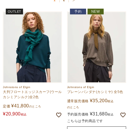
1
2
新着順
価格が高い順
予約
NEW
OUTLET
Johnstons of Elgin
Johnstons of Elgin
大判フロートエッジスカーフ(ウール
プレーンバンダナ(カシミヤ) 全5色
カシミアシルク)全2色
¥
35,200
通常販売価格
税込
¥
41,800
定価
のところ
のところ
¥
20,900
¥
31,680
予約販売価格
税込
税込
こちらは予約商品です