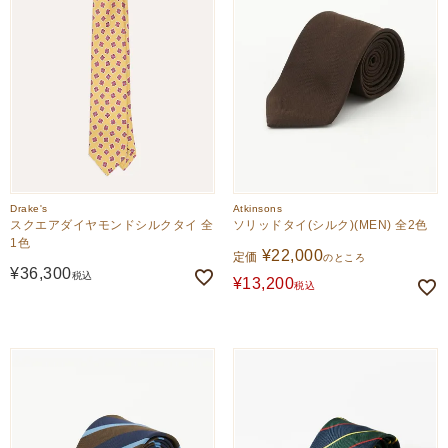
Drake's
Atkinsons
スクエアダイヤモンドシルクタイ 全
ソリッドタイ(シルク)(MEN) 全2色
1色
¥
22,000
定価
のところ
¥
36,300
税込
¥
13,200
税込