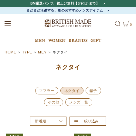
BM厳選パンツ、裾上げ無料【8/9(日)まで】
まだまだ活躍する、夏のおすすめメンズアイテム
0
ALL
MEN
WOMEN
MEN
WOMEN
BRANDS
GIFT
HOME
TYPE
MEN
ネクタイ
ネクタイ
マフラー
ネクタイ
帽子
その他
メンズ一覧
絞り込み
新着順
おすすめ順