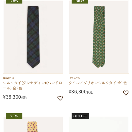
NEW
NEW
価格が高い順
価格が安い順
Drake's
Drake's
シルクタイ(グレナディン)(ハンドロ
タイルメダリオンシルクタイ 全1色
ール) 全2色
¥
36,300
税込
¥
36,300
税込
NEW
OUTLET