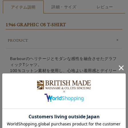
詳細・サイズ
レビュー
アイテム説明
1946 GRAPHIC OS T-SHIRT
PRODUCT
Barbourのヘリテージとモダンな感性を融合させたグラフ
ィックTシャツ。
100％コットン素材を使用し、心地よい着用感とデイリー
に取り入れやすい一枚に仕上げています。
トレンド感のあるオーバーサイズシルエットとワイドなネ
ックが、リラックスした印象を演出。フロント胸元には控
えめなロゴグラフィックを、バックには1946年のアーカ
イブカバーイメージを大胆にプリントし、ブランドの歴史
を感じさせる存在感のあるデザインに仕上げました。
一枚でスタイリングの主役になるのはもちろん、日常のコ
ーディネートにも取り入れやすいバランスの良さが魅力。
快適さとアイコニックな存在感を兼ね備えた一着です。