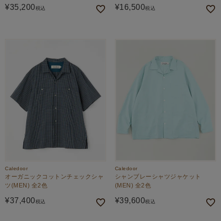
¥
35,200
¥
16,500
税込
税込
Caledoor
Caledoor
オーガニックコットンチェックシャ
シャンブレーシャツジャケット
ツ(MEN) 全2色
(MEN) 全2色
¥
37,400
¥
39,600
税込
税込