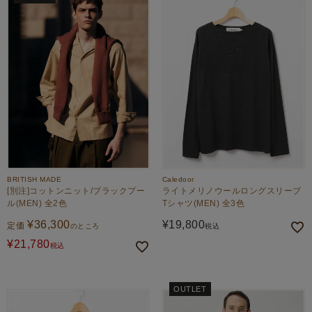
BRITISH MADE
Caledoor
[別注]コットンニット/ブラックプー
ライトメリノウールロングスリーブ
ル(MEN) 全2色
Tシャツ(MEN) 全3色
¥
36,300
¥
19,800
定価
のところ
税込
¥
21,780
税込
OUTLET