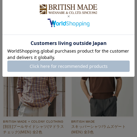
Barbour
Barbour
1966 グラフィック オーバーサイズ
1976 グラフィック オーバーサイズ
Tシャツ(MEN) 全1色
Tシャツ(MEN) 全1色
¥
12,100
¥
12,100
税込
税込
NEW
BRITISH MADE × COLONY CLOTHING
BRITISH MADE
[別注]プールサイドシャツ(マドラス
スキッパーシャツ/ラムズゲート
チェック)(MEN) 全2色
(MEN) 全3色