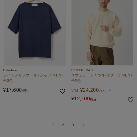
Caledoor
BRITISH MADE
ライトメリノウールTシャツ(MEN)
スウェットシャツ/レスター2(MEN)
全3色
全2色
¥
17,600
¥
24,200
定価
税込
のところ
¥
12,100
税込
1
2
3