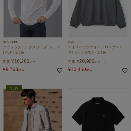
SUNSPEL
Caledoor
クラシックロングスリーブTシャツ
アイスパックナイロンロングスリー
(MEN) 全1色
ブTシャツ(MEN) 全1色
¥
16,280
¥
20,900
定価
定価
のところ
のところ
¥
9,768
¥
10,450
税込
税込
NEW