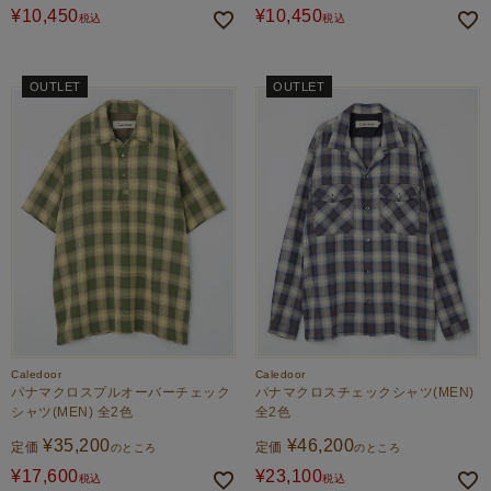
¥
10,450
¥
10,450
税込
税込
OUTLET
OUTLET
Caledoor
Caledoor
パナマクロスプルオーバーチェック
パナマクロスチェックシャツ(MEN)
シャツ(MEN) 全2色
全2色
¥
35,200
¥
46,200
定価
定価
のところ
のところ
¥
17,600
¥
23,100
税込
税込