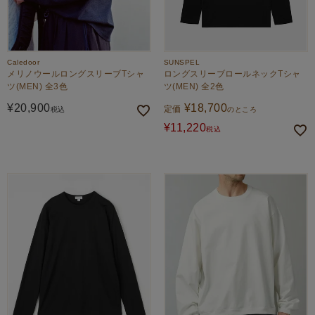
Caledoor
SUNSPEL
メリノウールロングスリーブTシャ
ロングスリーブロールネックTシャ
ツ(MEN) 全3色
ツ(MEN) 全2色
¥
20,900
¥
18,700
定価
税込
のところ
¥
11,220
税込