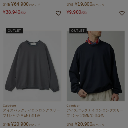
¥
64,900
¥
19,800
定価
定価
のところ
のところ
¥
38,940
¥
9,900
税込
税込
OUTLET
OUTLET
Caledoor
Caledoor
アイスパックナイロンロングスリー
アイスパックナイロンロングスリー
ブTシャツ(MEN) 全1色
ブTシャツ(MEN) 全2色
¥
20,900
¥
20,900
定価
定価
のところ
のところ