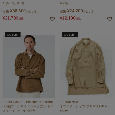
ル(MEN) 全2色
全2色
¥
36,300
¥
24,200
定価
定価
のところ
のところ
¥
21,780
¥
12,100
税込
税込
OUTLET
OUTLET
BRITISH MADE × COLONY CLOTHING
BRITISH MADE
[別注]プールサイドシャツ(ウルトラ
オフィサーシャツ/プリマス(MEN)
スエード)(MEN) 全2色
全2色