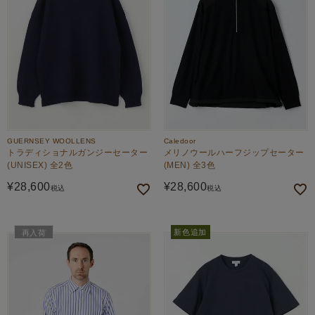
GUERNSEY WOOLLENS
Caledoor
トラディショナルガンジーセーター
メリノウールハーフジップセーター
(UNISEX) 全2色
(MEN) 全3色
¥
28,600
¥
28,600
税込
税込
新色追加
再入荷