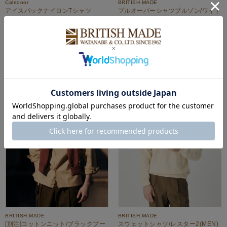
Caledoor
BRITISH MADE
アイスパックナイロンTシャツ
プルオーバーシャツブルゾン/ワイト
(MEN) 全4色
(MEN) 全4色
¥
18,700
¥
22,000
定価
税込
のところ
¥
11,000
税込
OUTLET
OUTLET
BRITISH MADE
BRITISH MADE
[別注]コットンニット/ブラックプー
スウェットシャツ/レスター2(MEN)