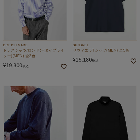
BRITISH MADE
SUNSPEL
ドレスシャツ/ロンドン(タイプライ
リヴィエラTシャツ(MEN) 全5色
ター)(MEN) 全2色
¥
15,180
税込
¥
19,800
税込