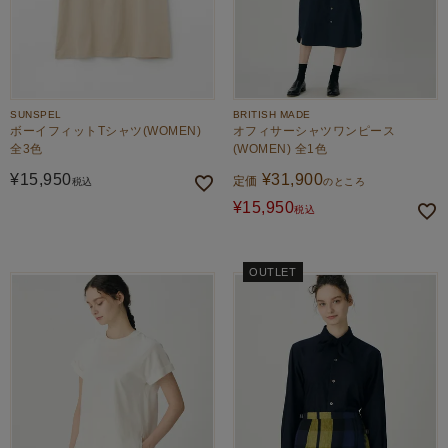
SUNSPEL
BRITISH MADE
ボーイフィットTシャツ(WOMEN)
オフィサーシャツワンピース
全3色
(WOMEN) 全1色
¥
15,950
¥
31,900
定価
税込
のところ
¥
15,950
税込
OUTLET