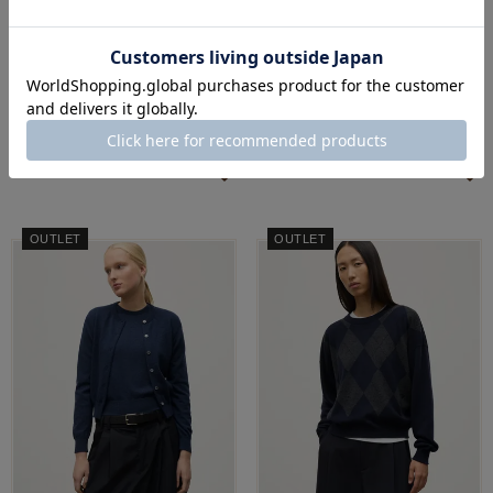
BRITISH MADE
BRITISH MADE
ブリティッシュオフィサーシャツ
CRICKET CLUB Tシャツ(WOMEN)
(WOMEN) 全2色
全2色
¥
22,000
¥
8,800
定価
定価
のところ
のところ
¥
11,000
¥
4,400
税込
税込
OUTLET
OUTLET