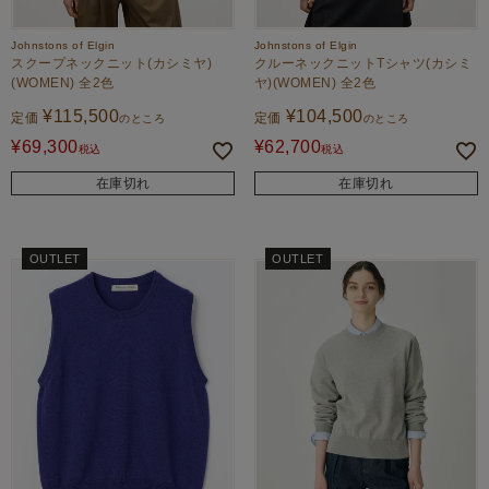
Johnstons of Elgin
Johnstons of Elgin
スクープネックニット(カシミヤ)
クルーネックニットTシャツ(カシミ
(WOMEN) 全2色
ヤ)(WOMEN) 全2色
¥
115,500
¥
104,500
定価
定価
のところ
のところ
¥
69,300
¥
62,700
税込
税込
在庫切れ
在庫切れ
OUTLET
OUTLET