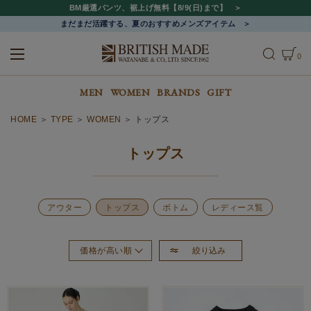
BM厳選パンツ、裾上げ無料【8/9(日)まで】
まだまだ活躍する、夏のおすすめメンズアイテム
0
ALL
MEN
WOMEN
MEN
WOMEN
BRANDS
GIFT
HOME
TYPE
WOMEN
トップス
トップス
アウター
トップス
ボトム
レディース覧
絞り込み
価格が高い順
おすすめ順
新着順
価格が安い順