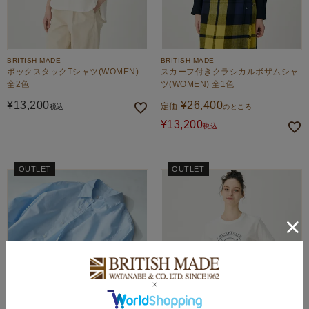
BRITISH MADE
BRITISH MADE
ボックスタックTシャツ(WOMEN)
スカーフ付きクラシカルボザムシャ
全2色
ツ(WOMEN) 全1色
¥
13,200
¥
26,400
定価
税込
のところ
¥
13,200
税込
OUTLET
OUTLET