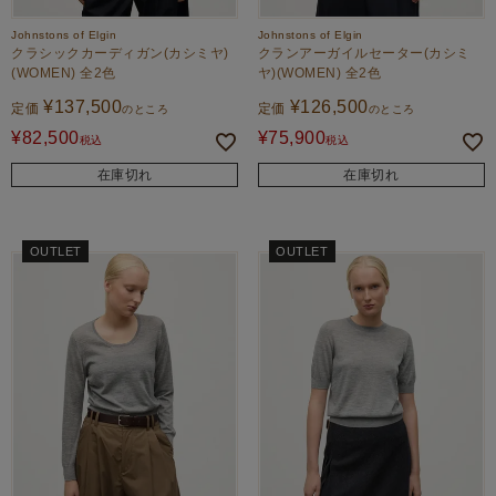
Johnstons of Elgin
Johnstons of Elgin
クラシックカーディガン(カシミヤ)
クランアーガイルセーター(カシミ
(WOMEN) 全2色
ヤ)(WOMEN) 全2色
¥
137,500
¥
126,500
定価
定価
のところ
のところ
¥
82,500
¥
75,900
税込
税込
在庫切れ
在庫切れ
OUTLET
OUTLET