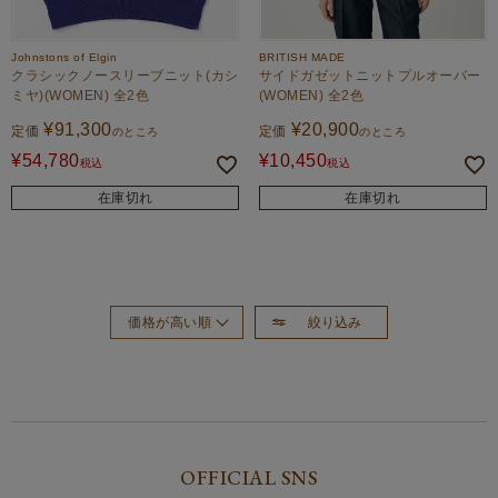
Johnstons of Elgin
BRITISH MADE
クラシックノースリーブニット(カシ
サイドガゼットニットプルオーバー
ミヤ)(WOMEN) 全2色
(WOMEN) 全2色
¥
91,300
¥
20,900
定価
定価
のところ
のところ
¥
54,780
¥
10,450
税込
税込
在庫切れ
在庫切れ
絞り込み
価格が高い順
おすすめ順
新着順
価格が安い順
OFFICIAL SNS