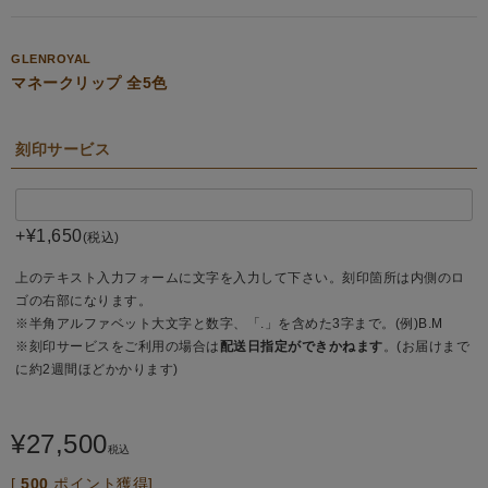
GLENROYAL
マネークリップ 全5色
刻印サービス
+
¥
1,650
税込
上のテキスト入力フォームに文字を入力して下さい。刻印箇所は内側のロ
ゴの右部になります。
※半角アルファベット大文字と数字、「.」を含めた3字まで。(例)B.M
※刻印サービスをご利用の場合は
配送日指定ができかねます
。(お届けまで
に約2週間ほどかかります)
¥
27,500
税込
[
500
ポイント獲得]