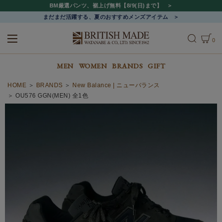
BM厳選パンツ、裾上げ無料【8/9(日)まで】
まだまだ活躍する、夏のおすすめメンズアイテム
0
ALL
MEN
WOMEN
MEN
WOMEN
BRANDS
GIFT
HOME
BRANDS
New Balance | ニューバランス
OU576 GGN(MEN) 全1色