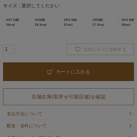
サイズ
選択してください
UK7.5(約
UK8(約
UK8.5(約
UK9(約
UK9.5(約
26cm)
26.5cm)
27cm)
27.5cm)
28cm)
お気に入りに登録する
カートに入れる
店舗在庫(取寄せ可能店舗)を確認
支払方法について
配送・送料について