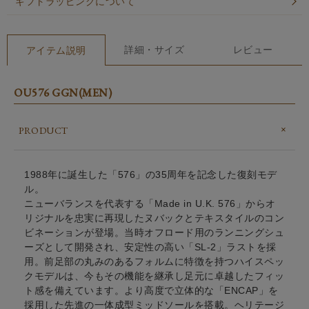
ギフトラッピングについて
詳細・サイズ
レビュー
アイテム説明
OU576 GGN(MEN)
PRODUCT
1988年に誕生した「576」の35周年を記念した復刻モデ
ル。
ニューバランスを代表する「Made in U.K. 576」からオ
リジナルを忠実に再現したヌバックとテキスタイルのコン
ビネーションが登場。当時オフロード用のランニングシュ
ーズとして開発され、安定性の高い「SL-2」ラストを採
用。前足部の丸みのあるフォルムに特徴を持つハイスペッ
クモデルは、今もその機能を継承し足元に卓越したフィッ
ト感を備えています。より高度で立体的な「ENCAP」を
採用した先進の一体成型ミッドソールを搭載。ヘリテージ