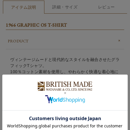
詳細・サイズ
レビュー
アイテム説明
1966 GRAPHIC OS T-SHIRT
PRODUCT
ヴィンテージムードと現代的なスタイルを融合させたグラ
フィックTシャツ。
100％コットン素材を使用し、やわらかく快適な着心地に
仕上げています。
ワイドなネックとリラックス感のあるオーバーサイズシル
エットが、今の気分にフィットするバランスを演出。フロ
ント胸元には控えめなロゴグラフィック、背面には1966
年のアーカイブカバーを大胆にプリントし、ブランドのヘ
リテージを感じさせるデザインに仕上げました。
一枚でスタイリングの主役になる存在感と、日常使いしや
すい快適さを両立。デイリーに取り入れやすいアイコニッ
クな一着です。