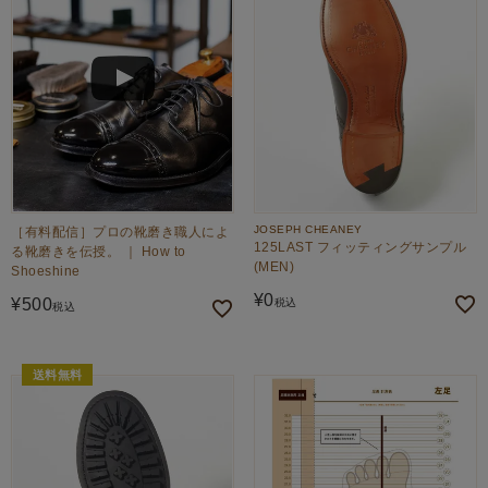
JOSEPH CHEANEY
［有料配信］プロの靴磨き職人によ
125LAST フィッティングサンプル
る靴磨きを伝授。 ｜ How to
(MEN)
Shoeshine
¥
0
¥
500
税込
税込
送料無料