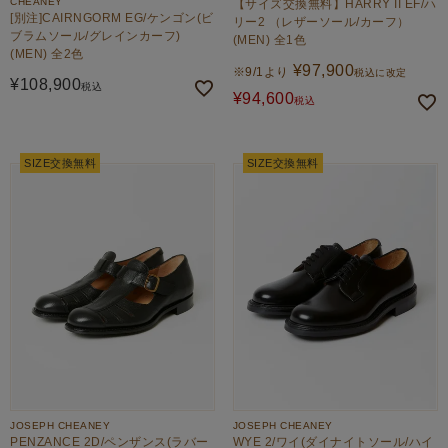
CHEANEY
【サイズ交換無料】HARRY II EF/ハ
[別注]CAIRNGORM EG/ケンゴン(ビ
リー2 （レザーソール/カーフ）
ブラムソール/グレインカーフ)
(MEN) 全1色
(MEN) 全2色
¥
97,900
※9/1より
税込に改定
¥
108,900
税込
¥
94,600
税込
SIZE交換無料
SIZE交換無料
JOSEPH CHEANEY
JOSEPH CHEANEY
PENZANCE 2D/ペンザンス(ラバー
WYE 2/ワイ(ダイナイトソール/ハイ