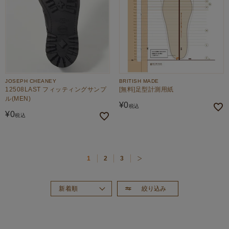
JOSEPH CHEANEY
BRITISH MADE
12508LAST フィッティングサンプ
[無料]足型計測用紙
ル(MEN)
¥
0
税込
¥
0
税込
1
2
3
絞り込み
新着順
おすすめ順
価格が高い順