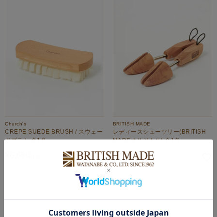
Church's
BRITISH MADE
CREPE SUEDE BRUSH / スウェー
レディースシューツリー(BRITISH
ドブラシ 全1色
MADEオリジナル) 全1色
¥
6,600
¥
7,920
税込
税込