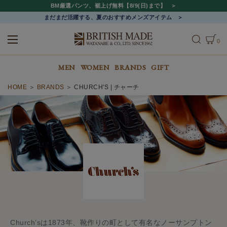
BM厳選パンツ、裾上げ無料【8/9(日)まで】
まだまだ活躍する、夏のおすすめメンズアイテム
0
ALL
MEN
WOMEN
MEN
WOMEN
BRANDS
GIFT
HOME
BRANDS
CHURCH'S | チャーチ
Church’sは1873年、靴作りの町として有名なノーサンプトン