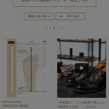
絞り込み
価格が安い順
おすすめ順
1
2
新着順
価格が高い順
BRITISH MADE
［有料配信］プロの靴磨き職人によ
[無料]足型計測用紙
る靴磨きを伝授。 ｜ How to