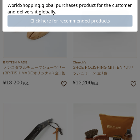
BRITISH MADE
Church's
メンズダブルチューブシューツリー
SHOE POLISHING MITTEN / ポリ
(BRITISH MADEオリジナル) 全1色
ッシュミトン 全1色
¥
13,200
¥
13,200
税込
税込