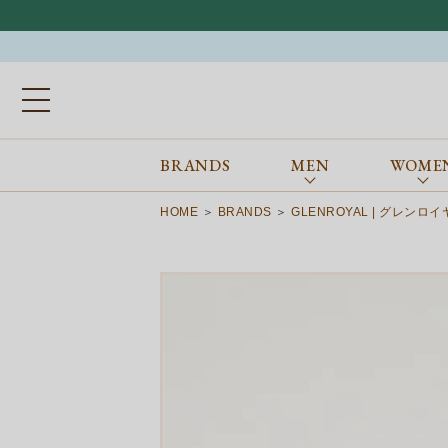
BRANDS
MEN
WOME
ブランドから探す
ALL
MEN
WOMEN
Atkinsons
GORAL
HOME
BRANDS
GLENROYAL | グレンロ
Auchincoal
Guernsey Woollens
Barbour
Johnstons of Elgin
Bennett Winch
JOSEPH CHEANEY
Billingham
macalastair
Bowhill&Elliott
New Balance
BRITISH MADE
PANTHERELLA
Caledoor
REPRODUCTION
OF FOUND
Church’s
SUNSPEL
Clarks