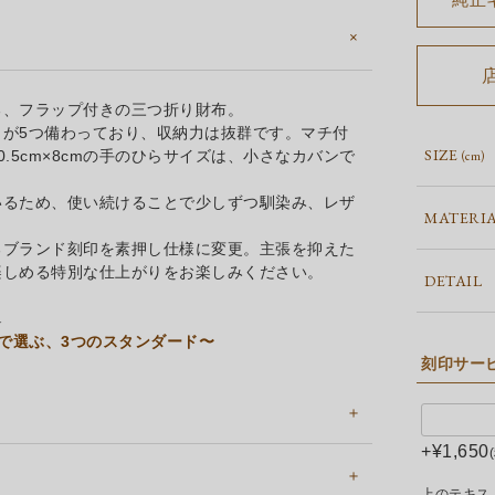
る、フラップ付きの三つ折り財布。
が5つ備わっており、収納力は抜群です。マチ付
SIZE
.5cm×8cmの手のひらサイズは、小さなカバンで
(cm)
いるため、使い続けることで少しずつ馴染み、レザ
MATERI
るブランド刻印を素押し仕様に変更。主張を抑えた
楽しめる特別な仕上がりをお楽しみください。
DETAIL
↓
さで選ぶ、3つのスタンダード〜
刻印サー
+
¥
1,650
上のテキス