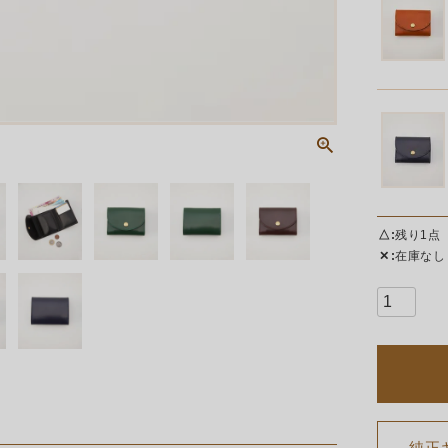
△
残り1点
✕
在庫なし
純正