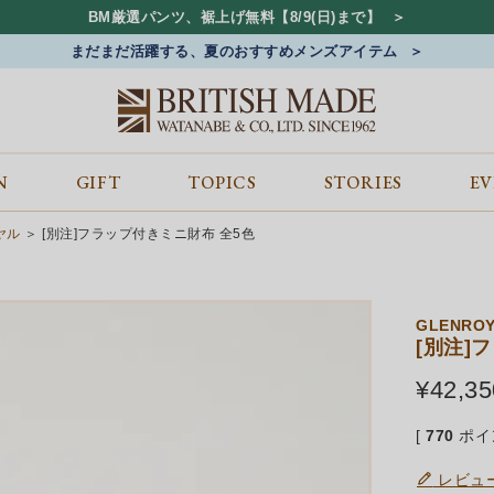
BM厳選パンツ、裾上げ無料【8/9(日)まで】
まだまだ活躍する、夏のおすすめメンズアイテム
N
GIFT
TOPICS
STORIES
E
カテゴリから探す
コンテンツをみる
ALL
ジャケット
GIFT
イヤル
[別注]フラップ付きミニ財布 全5色
バッグ
トップス
TOPICS
シューズ
ボトム
STORIES
財布
帽子&アクセサリー
EVENT
GLENRO
ベルト・革小物
ケア用品
BLOG
[別注]
マフラー&ストール
その他
CONCEPT
¥
42,35
アウター
SHOP LIST
[
770
ポイ
レビュ