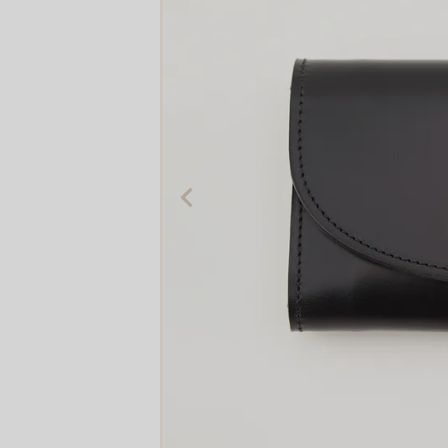
The Edinburgh
corgi
Natural Skincare
DENTS
Zatchels
Drake’s
OUTLET
FOX UMBRELLAS
GLENROYAL