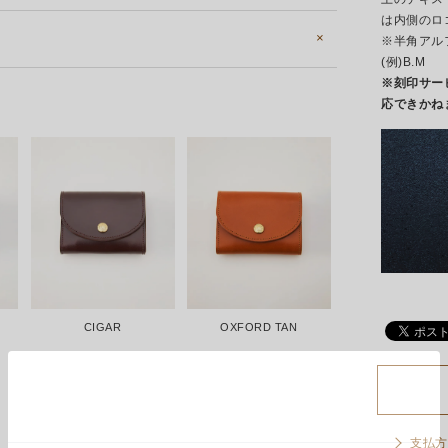
は内側のロ
※半角アル
(例)B.M
※刻印サー
応できかね
CIGAR
OXFORD TAN
支払方