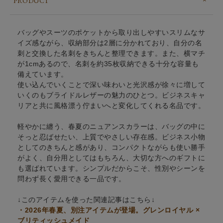
PRODUCT
バッグやスーツのポケットから取り出しやすいスリムなサ
イズ感ながら、収納部分は2層に分かれており、自分の名
刺と交換した名刺をきちんと整理できます。また、横マチ
が1cmあるので、名刺を約35枚収納できる十分な容量も
備えています。
使い込んでいくことで深い味わいと光沢感が徐々に増して
いくのもブライドルレザーの魅力のひとつ。ビジネスキャ
リアと共に風格漂う佇まいへと変化してくれる名品です。
軽やかに纏う、春夏のニュアンスカラーは、バッグの中に
そっと忍ばせたい、上質でやさしい存在感。ビジネス小物
としてのきちんと感があり、コンパクトながらも使い勝手
がよく、自分用としてはもちろん、大切な方へのギフトに
も選ばれています。シンプルだからこそ、性別やシーンを
問わず長く愛用できる一品です。
↓このアイテムを使った関連記事はこちら↓
・2026年春夏、別注アイテムが登場。グレンロイヤル ×
ブリティッシュメイド