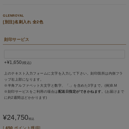
GLENROYAL
[別注]名刺入れ 全2色
刻印サービス
+
¥
1,650
税込
上のテキスト入力フォームに文字を入力して下さい。刻印箇所は内側フラ
ップ右上部になります。
※半角アルファベット大文字と数字、「.」を含めた3字まで。(例)B.M
※刻印サービスをご利用の場合は
配送日指定ができかねます
。(お届けまで
に約2週間ほどかかります)
¥
24,750
税込
[
450
ポイント獲得]