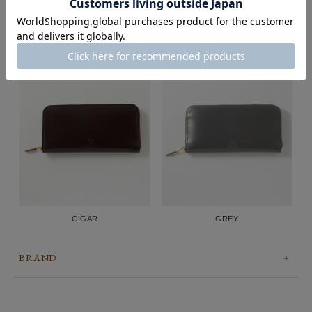
OXFORD TAN
DARK BLUE
CIGAR
GREY
BRAND