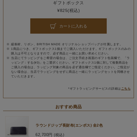
ギフトボックス
¥825(税込)
カートに入れる
緩衝材、リボン、BRITISH MADE オリジナルショップバッグが付属します。
1商品につき、ギフトボックス1個までご購入いただけます。ギフトボックスのみの
購入は不可となりますので、必ず商品と一緒にお買い求めください。
当店にてラッピングをご希望の場合は、ご注文手続き画面のギフト包装欄で、「ラ
ッピング：する(¥0)」をご選択ください。ギフトボックス1個に対して複数商品を
ご購入の場合は、ラッピング対象の商品を必ず通信欄でご指定ください。ご指定が
ない場合は、当店でラッピングをせずに商品と一緒にラッピングセットを同梱させ
ていただきます。
*ギフトラッピングサービスの詳細は
こちら
おすすめ商品
ラウンドジップ長財布(エンボス) 全2色
62,700円
(税込)