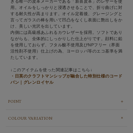
きる唯一の皮革メーカーである「新喜皮革」のレザーを使
用。オイルをしっかりと浸透させることで、折り曲げに対
する耐久性が高まります。オイル定着後、グレージングと
言ってガラスの棒を用いて凹凸をなくし表面に艶出しをか
け、美しい光沢を出しています。
内側には高級感あふれるカウレザーを採用。ソフトであり
ながらも、全体的にしっかりした仕上がりです。顔料に鉛
を使用しておらず、フタル酸不使用及びNPフリー（界面
活性剤不使用）仕上げの為、ヨーロッパ等のエコ基準を満
たしています。
↓このアイテムを使った関連記事はこちら↓
・日英のクラフトマンシップが融合した特別仕様のコード
バン｜グレンロイヤル
POINT
COLOUR VARIATION