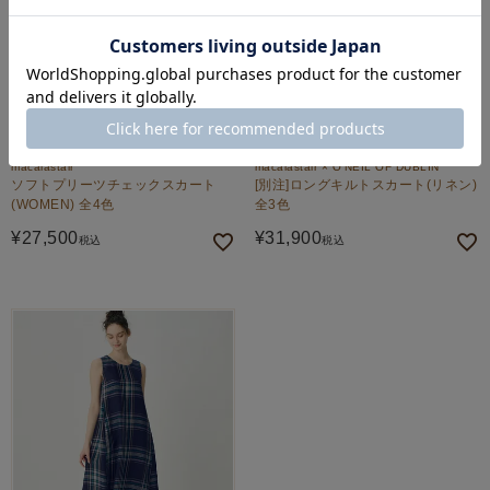
macalastair
macalastair × O'NEIL OF DUBLIN
ソフトプリーツチェックスカート
[別注]ロングキルトスカート(リネン)
(WOMEN) 全4色
全3色
¥
27,500
¥
31,900
税込
税込