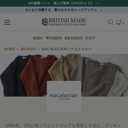
BM厳選パンツ、裾上げ無料【8/9(日)まで】
まだまだ活躍する、夏のおすすめメンズアイテム
0
ALL
MEN
WOMEN
MEN
WOMEN
BRANDS
GIFT
HOME
BRANDS
MACALASTAIR | マカラスター
1981年、3代に渡ってニットウェアを製造してきた、マッキノ