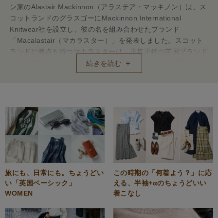
ン家のAlastair Mackinnon（アラステア・マッキノン）は、ス
コットランドのグラスゴーにMackinnon International
Knitwear社を設立し、彼の名を組み合わせたブランド
「Macalastair（マカラスター）」を発表しました。スコット
ランドに拠点を持つマカラスターは、正真正銘の英国ブランド
として世界中の紳士・淑女に愛されています。また、英国内外
続きを読む
問わずあらゆる著名ブランドやデザイナーの生産を行ってきた
実績もあります。
旅にも、日常にも。ちょうどい
この時期の「何着よう？」に応
い「英国ベーシック」
える、半袖+αのちょうどいい
WOMEN
着こなし