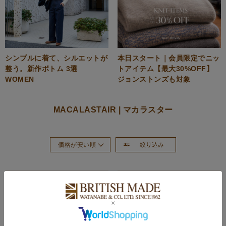
シンプルに着て、シルエットが
本日スタート｜会員限定でニッ
整う。新作ボトム 3選
トアイテム【最大30%OFF】
WOMEN
ジョンストンズも対象
MACALASTAIR | マカラスター
絞り込み
価格が安い順
おすすめ順
新着順
価格が高い順