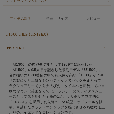
ギフトラッピングについて
詳細・サイズ
レビュー
アイテム説明
U1500 UKG (UNISEX)
PRODUCT
「M1300」の後継モデルとして1989年に誕生した
「M1500」の35周年を記念した復刻モデル「U1500」。
名作揃いの1000番台の中でも人気が高い「1500」がイギ
リス製になり上質なシンセティックヌバックをまとって、
ラグジュアリーでより大人びたスタイルへと変貌。その重
厚な佇まいは英国ならでは。 ランナーのステイタスシュ
ーズとして名を馳せた至高の1足。より高度で立体的な
「ENCAP」を採用した先進の一体成型ミッドソールを搭
載。卓越したクラフトマンシップを感じさせる巧緻な仕上
がりのハイエンドなコレクションです。