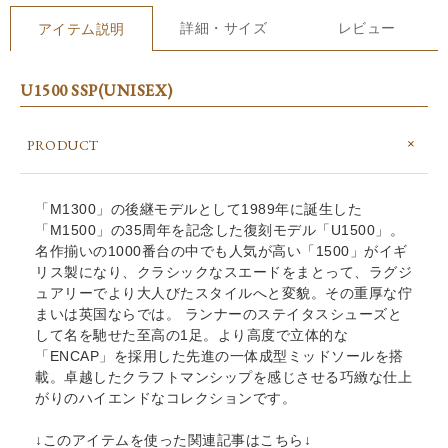
詳細・サイズ
レビュー
アイテム説明
U1500 SSP(UNISEX)
PRODUCT
「M1300」の後継モデルとして1989年に誕生した
「M1500」の35周年を記念した復刻モデル「U1500」。
名作揃いの1000番台の中でも人気が高い「1500」がイギ
リス製になり、クラシックなスエードをまとって、ラグジ
ュアリーでより大人びたスタイルへと変貌。その重厚な佇
まいは英国ならでは。 ランナーのステイタスシューズと
して名を馳せた至高の1足。より高度で立体的な
「ENCAP」を採用した先進の一体成型ミッドソールを搭
載。卓越したクラフトマンシップを感じさせる巧緻な仕上
がりのハイエンドなコレクションです。
↓このアイテムを使った関連記事はこちら↓