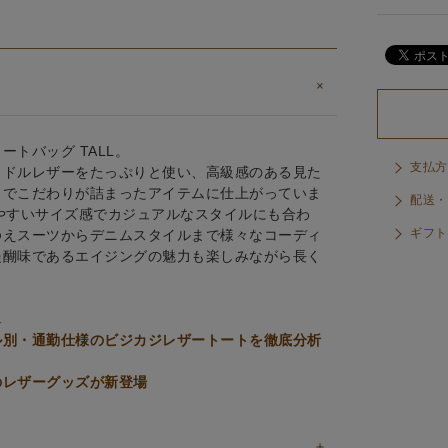
トバッグ TALL。
支払方
イドルレザーをたっぷりと使い、高級感のある見た
までこだわりが詰まったアイテムに仕上がっていま
配送・
やすいサイズ感でカジュアルなスタイルにも合わ
ギフト
ゆえスーツからデニムスタイルまで様々なコーディ
醍醐味であるエイジングの魅力も楽しみながら長く
↓
ル別・通勤仕様のビジカジレザートートを徹底分析
のレザーグッズが新登場