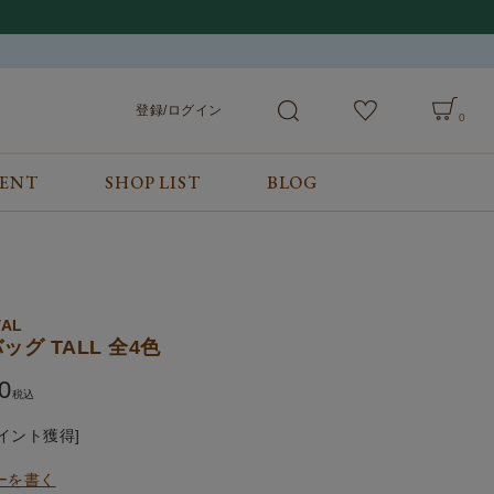
登録/ログイン
0
VENT
SHOP LIST
BLOG
会員サービス
ご利用ガイド/お問合せ
検索
登録/ログイン
ご利用ガイド
カート
お問合せ
YAL
ッグ TALL 全4色
0
税込
イント獲得]
ーを書く