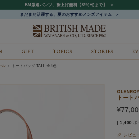
BM厳選パンツ、裾上げ無料【8/9(日)まで】
まだまだ活躍する、夏のおすすめメンズアイテム
N
GIFT
TOPICS
STORIES
E
カテゴリから探す
コンテンツをみる
ALL
ジャケット
GIFT
イヤル
トートバッグ TALL 全4色
バッグ
トップス
TOPICS
シューズ
ボトム
STORIES
財布
帽子&アクセサリー
EVENT
GLENRO
ベルト・革小物
ケア用品
BLOG
トートバ
マフラー&ストール
その他
CONCEPT
¥
77,00
アウター
SHOP LIST
[
1,400
ポ
レビュ