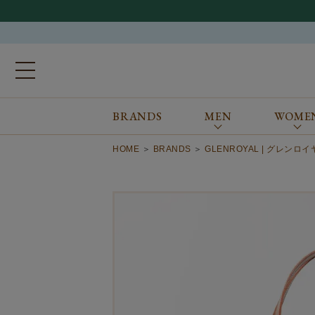
BRANDS
MEN
WOME
ブランドから探す
ALL
MEN
WOMEN
Atkinsons
GORAL
HOME
BRANDS
GLENROYAL | グレンロ
Auchincoal
Guernsey Woollens
Barbour
Johnstons of Elgin
Bennett Winch
JOSEPH CHEANEY
Billingham
macalastair
Bowhill&Elliott
New Balance
BRITISH MADE
PANTHERELLA
Caledoor
REPRODUCTION
OF FOUND
Church’s
SUNSPEL
Clarks