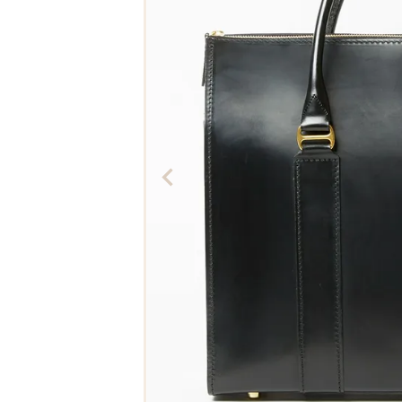
The Edinburgh
corgi
Natural Skincare
DENTS
Zatchels
Drake’s
OUTLET
FOX UMBRELLAS
GLENROYAL