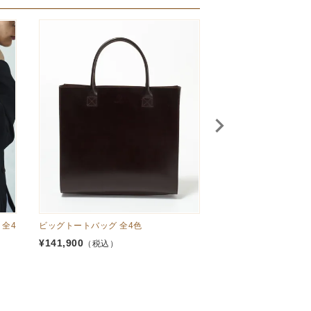
全4
ビッグトートバッグ 全4色
ジップショルダートートバ
色
¥
141,900
（税込）
¥
140,250
（税込）