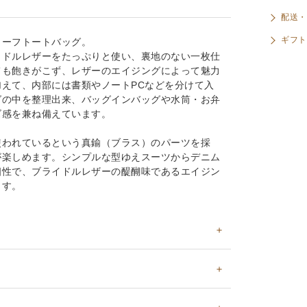
配送・
ギフト
リーフトートバッグ。
イドルレザーをたっぷりと使い、裏地のない一枚仕
ても飽きがこず、レザーのエイジングによって魅力
えて、内部には書類やノートPCなどを分けて入
グの中を整理出来、バッグインバッグや水筒・お弁
ズ感を兼ね備えています。
使われているという真鍮（ブラス）のパーツを採
が楽しめます。シンプルな型ゆえスーツからデニム
相性で、ブライドルレザーの醍醐味であるエイジン
ます。