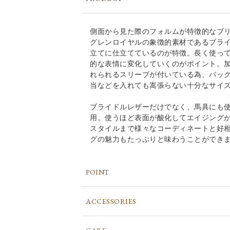
側面から見た際のフォルムが特徴的なブ
グレンロイヤルの象徴的素材であるブラ
立てに仕立てているのが特徴。長く使っ
的な表情に変化していくのがポイント。加
れられるスリーブが付いている為、バッ
当などを入れても嵩張らない十分なサイ
ブライドルレザーだけでなく、馬具にも
用。使うほど表面が酸化してエイジング
スタイルまで様々なコーディネートと好
グの魅力もたっぷりと味わうことができ
POINT
ACCESSORIES