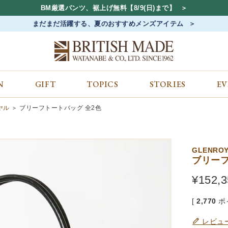
BM厳選パンツ、裾上げ無料【8/9(日)まで】
まだまだ活躍する、夏のおすすめメンズアイテム
N
GIFT
TOPICS
STORIES
E
カテゴリから探す
コンテンツをみる
ALL
ジャケット
GIFT
イヤル
ブリーフトートバッグ 全2色
バッグ
トップス
TOPICS
シューズ
ボトム
STORIES
財布
帽子&アクセサリー
EVENT
GLENRO
ベルト・革小物
ケア用品
BLOG
ブリーフ
マフラー&ストール
その他
CONCEPT
¥
152,3
アウター
SHOP LIST
[
2,770
ポ
レビュ