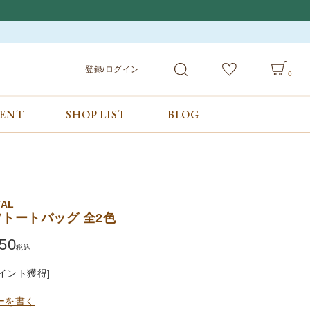
登録/ログイン
0
VENT
SHOP LIST
BLOG
会員サービス
ご利用ガイド/お問合せ
検索
登録/ログイン
ご利用ガイド
カート
お問合せ
YAL
トートバッグ 全2色
50
税込
イント獲得]
ーを書く