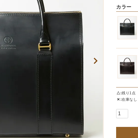
カラー
△
残り1点
✕
在庫なし