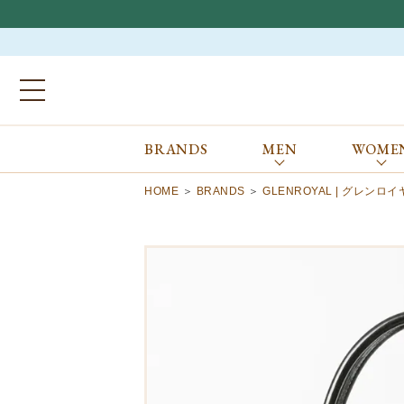
BRANDS
MEN
WOME
ブランドから探す
ALL
MEN
WOMEN
Atkinsons
GORAL
HOME
BRANDS
GLENROYAL | グレンロ
Auchincoal
Guernsey Woollens
Barbour
Johnstons of Elgin
Bennett Winch
JOSEPH CHEANEY
Billingham
macalastair
Bowhill&Elliott
New Balance
BRITISH MADE
PANTHERELLA
Caledoor
REPRODUCTION
OF FOUND
Church’s
SUNSPEL
Clarks