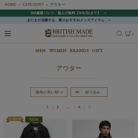
HOME
CATEGORY
アウター
BM厳選パンツ、裾上げ無料【8/9(日)まで】
まだまだ活躍する、夏のおすすめメンズアイテム
0
ALL
MEN
WOMEN
MEN
WOMEN
BRANDS
GIFT
アウター
絞り込み
価格が高い順
おすすめ順
1
2
…
4
新着順
価格が安い順
NEW