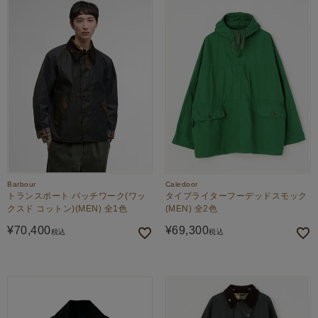
Barbour
Caledoor
トランスポート パッチワーク(ワッ
タイプライターフーデッドスモック
クスド コットン)(MEN) 全1色
(MEN) 全2色
¥
70,400
¥
69,300
税込
税込