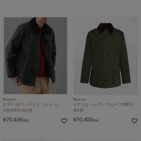
Barbour
Barbour
ビデイル(ワックスド コットン)
ビデイル シャワープルーフ(MEN)
(UNISEX) 全2色
全2色
¥
70,400
¥
70,400
税込
税込