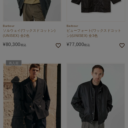
Barbour
Barbour
ソルウェイ(ワックスドコットン)
ビューフォート(ワックスドコット
(UNISEX) 全2色
ン)(UNISEX) 全3色
¥
80,300
¥
77,000
税込
税込
再入荷