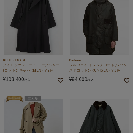
BRITISH MADE
Barbour
タイロッケンコート/ヨークシャー
ソルウェイ トレンチコート(ワック
(コットンギャバ)(MEN) 全2色
スドコットン)(UNISEX) 全1色
¥
103,400
¥
94,600
税込
税込
再入荷