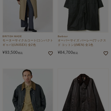
BRITISH MADE
Barbour
モーターサイクルコート(コンパクト
オーバーサイズ バーレー(ワックス
ギャバ)(UNISEX) 全2色
ド コットン)(MEN) 全1色
¥
93,500
¥
84,700
税込
税込