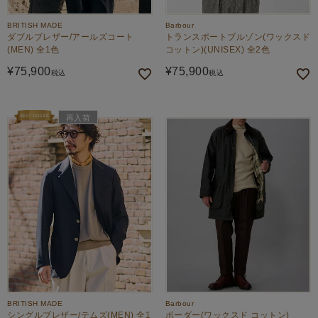
BRITISH MADE
Barbour
ダブルブレザー/アールズコート
トランスポートブルゾン(ワックスド
(MEN) 全1色
コットン)(UNISEX) 全2色
¥
75,900
¥
75,900
税込
税込
再入荷
BRITISH MADE
Barbour
シングルブレザー/テムズ(MEN) 全1
ボーダー(ワックスド コットン)