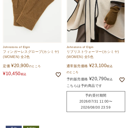
Johnstons of Elgin
Johnstons of Elgin
フィンガーレスグローブ(カシミヤ)
リブリストウォーマー(カシミヤ)
(WOMEN) 全2色
(WOMEN) 全5色
¥
20,900
¥
23,100
定価
通常販売価格
のところ
税込
のところ
¥
10,450
税込
¥
20,790
予約販売価格
税込
こちらは予約商品です
予約受付期間
2026/07/31 11:00
〜
2026/08/30 23:59