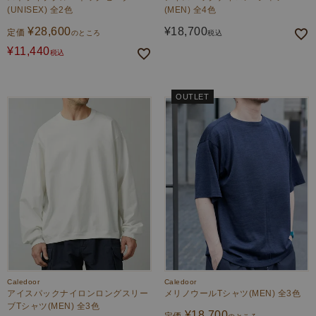
(UNISEX) 全2色
(MEN) 全4色
¥
28,600
¥
18,700
定価
のところ
税込
¥
11,440
税込
OUTLET
Caledoor
Caledoor
アイスパックナイロンロングスリー
メリノウールTシャツ(MEN) 全3色
ブTシャツ(MEN) 全3色
¥
18,700