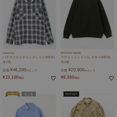
Caledoor
BRITISH MADE
パナマクロスチェックシャツ(MEN)
スウェットシャツ/レスター(MEN)
全2色
全3色
¥
46,200
¥
20,900
定価
定価
のところ
のところ
¥
23,100
¥
8,360
税込
税込
OUTLET
再入荷