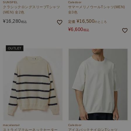
SUNSPEL
Caledoor
クラシックロングスリーブTシャツ
サマーメリノウールTシャツ(MEN)
(MEN) 全2色
全3色
¥
16,280
¥
16,500
定価
税込
のところ
¥
6,600
税込
OUTLET
macalastair
Caledoor
ストライプクルーネックセーター
アイスパックナイロンTシャツ