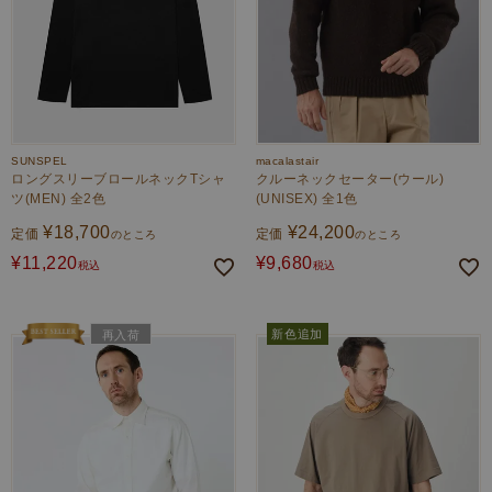
SUNSPEL
macalastair
ロングスリーブロールネックTシャ
クルーネックセーター(ウール)
ツ(MEN) 全2色
(UNISEX) 全1色
¥
18,700
¥
24,200
定価
定価
のところ
のところ
¥
11,220
¥
9,680
税込
税込
新色追加
再入荷