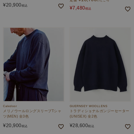
定価
のところ
¥
20,900
税込
¥
7,480
税込
Caledoor
GUERNSEY WOOLLENS
メリノウールロングスリーブTシャ
トラディショナルガンジーセーター
ツ(MEN) 全3色
(UNISEX) 全2色
¥
20,900
¥
28,600
税込
税込