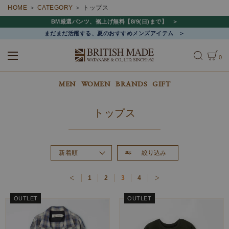
HOME
CATEGORY
トップス
BM厳選パンツ、裾上げ無料【8/9(日)まで】
まだまだ活躍する、夏のおすすめメンズアイテム
0
ALL
MEN
WOMEN
MEN
WOMEN
BRANDS
GIFT
トップス
絞り込み
新着順
おすすめ順
1
2
3
4
価格が高い順
価格が安い順
OUTLET
OUTLET