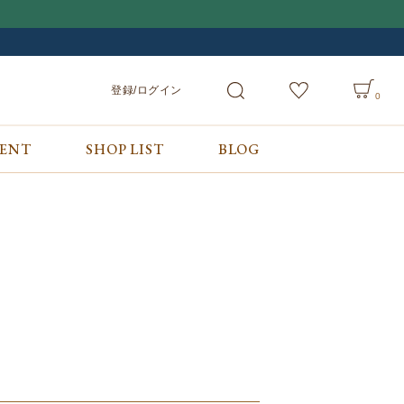
登録/ログイン
0
VENT
SHOP LIST
BLOG
会員サービス
ご利用ガイド/お問合せ
検索
登録/ログイン
ご利用ガイド
カート
お問合せ