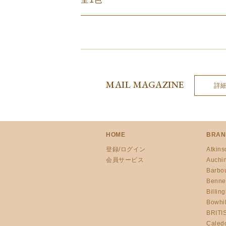
MAIL MAGAZINE
詳
HOME
BRAN
登録/ログイン
Atkins
会員サービス
Auchi
Barbo
Benne
Billin
Bowhil
BRITI
Caled