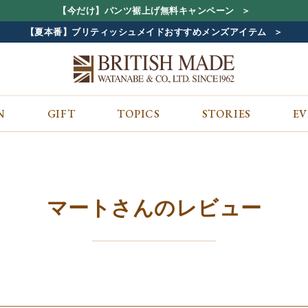
【今だけ】パンツ裾上げ無料キャンペーン
【夏本番】ブリティッシュメイドおすすめメンズアイテム
N
GIFT
TOPICS
STORIES
E
カテゴリから探す
コンテンツをみる
ALL
ジャケット
GIFT
バッグ
トップス
TOPICS
シューズ
ボトム
STORIES
財布
帽子&アクセサリー
EVENT
マートさんのレビュー
ベルト・革小物
ケア用品
BLOG
マフラー&ストール
その他
CONCEPT
アウター
SHOP LIST