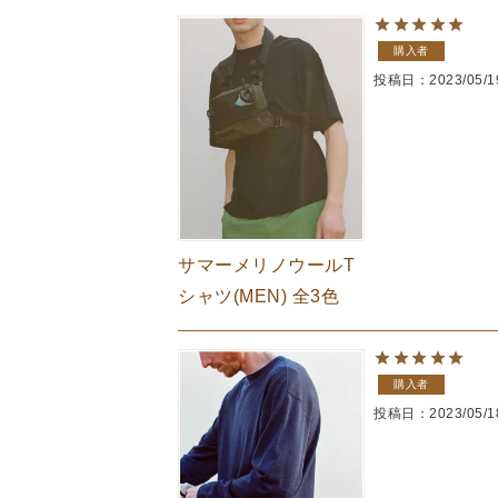
The Edinburgh
corgi
Natural Skincare
購入者
DENTS
Zatchels
投稿日
2023/05/1
Drake’s
OUTLET
FOX UMBRELLAS
GLENROYAL
サマーメリノウールT
シャツ(MEN) 全3色
購入者
投稿日
2023/05/1