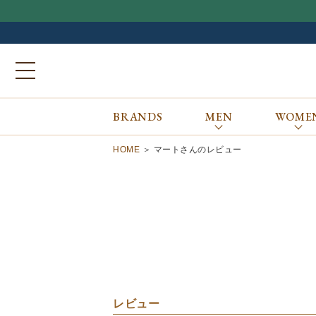
BRANDS
MEN
WOME
ブランドから探す
ALL
MEN
WOMEN
Atkinsons
GORAL
HOME
マートさんのレビュー
Auchincoal
Guernsey Woollens
Barbour
Johnstons of Elgin
Bennett Winch
JOSEPH CHEANEY
Billingham
macalastair
Bowhill&Elliott
New Balance
BRITISH MADE
PANTHERELLA
Caledoor
REPRODUCTION
OF FOUND
Church’s
SUNSPEL
Clarks