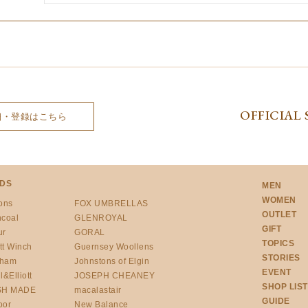
OFFICIAL 
細・登録はこちら
DS
MEN
WOMEN
ons
FOX UMBRELLAS
OUTLET
ncoal
GLENROYAL
GIFT
ur
GORAL
TOPICS
tt Winch
Guernsey Woollens
STORIES
gham
Johnstons of Elgin
EVENT
l&Elliott
JOSEPH CHEANEY
SHOP LIST
SH MADE
macalastair
GUIDE
oor
New Balance