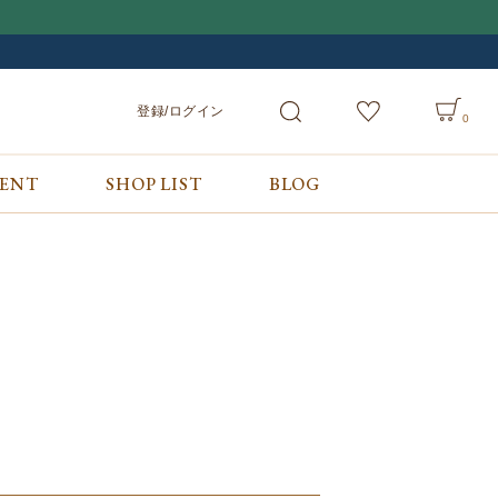
登録/ログイン
0
VENT
SHOP LIST
BLOG
会員サービス
ご利用ガイド/お問合せ
検索
登録/ログイン
ご利用ガイド
カート
お問合せ