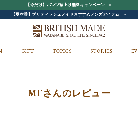
【今だけ】パンツ裾上げ無料キャンペーン
【夏本番】ブリティッシュメイドおすすめメンズアイテム
N
GIFT
TOPICS
STORIES
E
カテゴリから探す
コンテンツをみる
ALL
ジャケット
GIFT
バッグ
トップス
TOPICS
シューズ
ボトム
STORIES
財布
帽子&アクセサリー
EVENT
MFさんのレビュー
ベルト・革小物
ケア用品
BLOG
マフラー&ストール
その他
CONCEPT
アウター
SHOP LIST