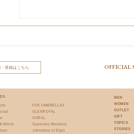
OFFICIAL 
細・登録はこちら
DS
MEN
WOMEN
ons
FOX UMBRELLAS
OUTLET
ncoal
GLENROYAL
GIFT
ur
GORAL
TOPICS
tt Winch
Guernsey Woollens
STORIES
gham
Johnstons of Elgin