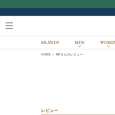
BRANDS
MEN
WOME
ブランドから探す
ALL
MEN
WOMEN
Atkinsons
GORAL
HOME
MFさんのレビュー
Auchincoal
Guernsey Woollens
Barbour
Johnstons of Elgin
Bennett Winch
JOSEPH CHEANEY
Billingham
macalastair
Bowhill&Elliott
New Balance
BRITISH MADE
PANTHERELLA
Caledoor
REPRODUCTION
OF FOUND
Church’s
SUNSPEL
Clarks