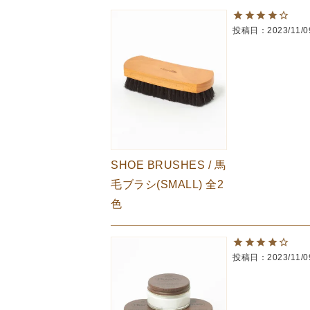
The Edinburgh
corgi
Natural Skincare
投稿日
2023/11/0
DENTS
Zatchels
Drake’s
OUTLET
FOX UMBRELLAS
GLENROYAL
SHOE BRUSHES / 馬
毛ブラシ(SMALL) 全2
色
投稿日
2023/11/0