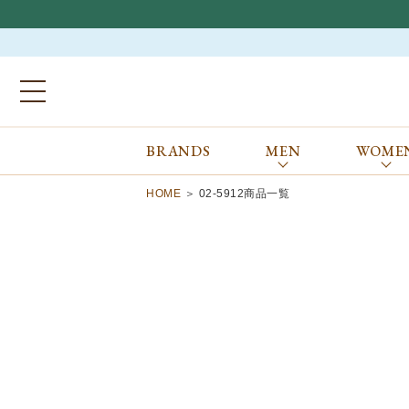
BRANDS
MEN
WOME
ブランドから探す
ALL
MEN
WOMEN
Atkinsons
GORAL
HOME
02-5912商品一覧
Auchincoal
Guernsey Woollens
Barbour
Johnstons of Elgin
Bennett Winch
JOSEPH CHEANEY
Billingham
macalastair
Bowhill&Elliott
New Balance
BRITISH MADE
PANTHERELLA
Caledoor
REPRODUCTION
OF FOUND
Church’s
SUNSPEL
Clarks