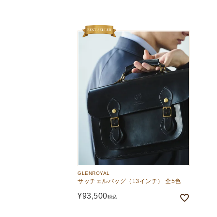
The Edinburgh
corgi
Natural Skincare
DENTS
Zatchels
Drake’s
OUTLET
FOX UMBRELLAS
GLENROYAL
GLENROYAL
サッチェルバッグ（13インチ） 全5色
¥
93,500
税込