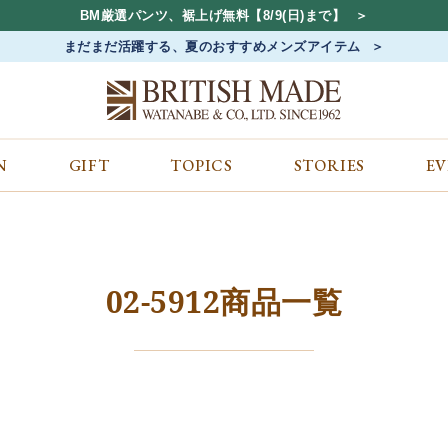
BM厳選パンツ、裾上げ無料【8/9(日)まで】
まだまだ活躍する、夏のおすすめメンズアイテム
N
GIFT
TOPICS
STORIES
E
カテゴリから探す
コンテンツをみる
ALL
ジャケット
GIFT
バッグ
トップス
TOPICS
シューズ
ボトム
STORIES
財布
帽子&アクセサリー
EVENT
02-5912商品一覧
ベルト・革小物
ケア用品
BLOG
マフラー&ストール
その他
CONCEPT
アウター
SHOP LIST