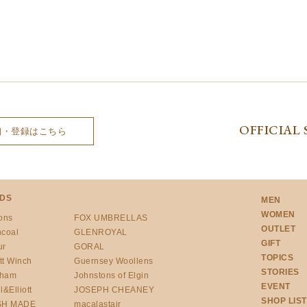
OFFICIAL 
細・登録はこちら
DS
MEN
WOMEN
ons
FOX UMBRELLAS
OUTLET
ncoal
GLENROYAL
GIFT
ur
GORAL
TOPICS
tt Winch
Guernsey Woollens
STORIES
gham
Johnstons of Elgin
EVENT
l&Elliott
JOSEPH CHEANEY
SHOP LIST
SH MADE
macalastair