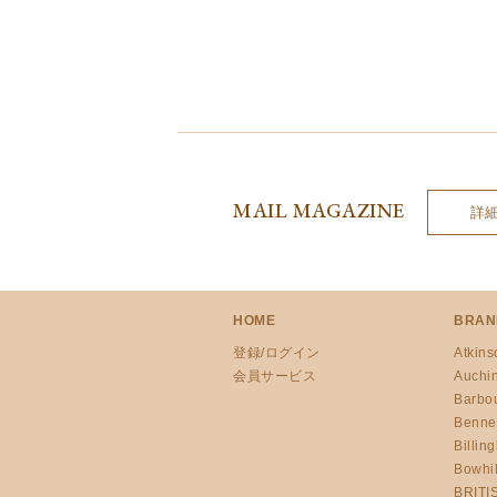
MAIL MAGAZINE
詳
HOME
BRAN
登録/ログイン
Atkins
会員サービス
Auchi
Barbo
Benne
Billin
Bowhil
BRITI