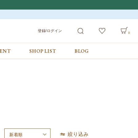
登録/ログイン
0
VENT
SHOP LIST
BLOG
会員サービス
ご利用ガイド/お問合せ
検索
登録/ログイン
ご利用ガイド
カート
お問合せ
絞り込み
新着順