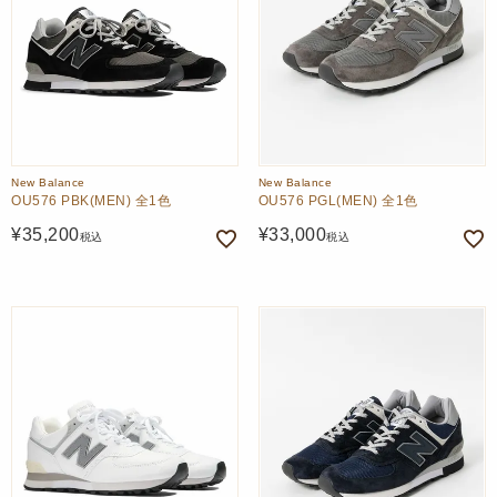
New Balance
New Balance
OU576 PBK(MEN) 全1色
OU576 PGL(MEN) 全1色
¥
35,200
¥
33,000
税込
税込