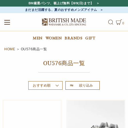
BM厳選パンツ、裾上げ無料【8/9(日)まで】
まだまだ活躍する、夏のおすすめメンズアイテム
0
ALL
MEN
WOMEN
MEN
WOMEN
BRANDS
GIFT
HOME
OU576商品一覧
OU576商品一覧
絞り込み
おすすめ順
新着順
価格が高い順
価格が安い順