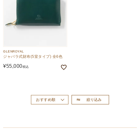
GLENROYAL
ジャバラ式財布(5室タイプ) 全6色
¥
55,000
税込
絞り込み
おすすめ順
新着順
価格が高い順
価格が安い順