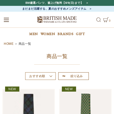
BM厳選パンツ、裾上げ無料【8/9(日)まで】
まだまだ活躍する、夏のおすすめメンズアイテム
0
ALL
MEN
WOMEN
MEN
WOMEN
BRANDS
GIFT
HOME
商品一覧
商品一覧
絞り込み
おすすめ順
新着順
NEW
NEW
価格が高い順
価格が安い順