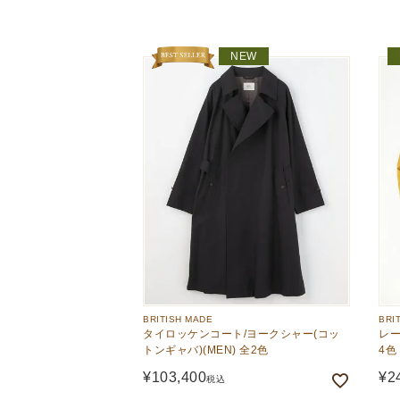
The Edinburgh
corgi
Natural Skincare
DENTS
Zatchels
NEW
Drake’s
OUTLET
FOX UMBRELLAS
GLENROYAL
BRITISH MADE
BRI
タイロッケンコート/ヨークシャー(コッ
レー
トンギャバ)(MEN) 全2色
4色
¥
103,400
¥
2
税込