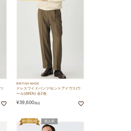
BRITISH MADE
ルツ
ドレスワイドパンツ/セントアイヴス(ウ
ール)(MEN) 全2色
¥
39,600
税込
再入荷