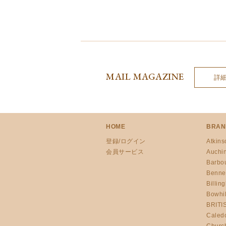
MAIL MAGAZINE
詳
HOME
BRAN
登録/ログイン
Atkins
会員サービス
Auchi
Barbo
Benne
Billin
Bowhil
BRITI
Caled