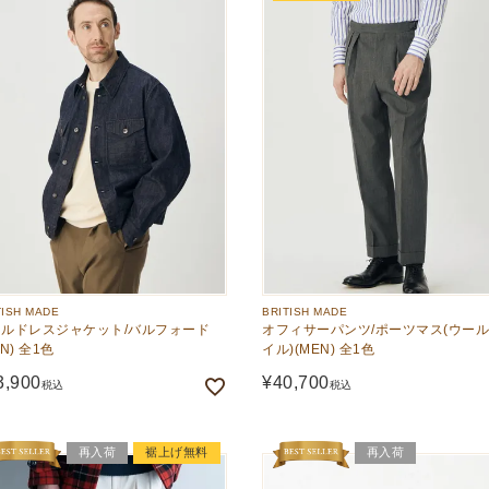
TISH MADE
BRITISH MADE
ルドレスジャケット/バルフォード
オフィサーパンツ/ポーツマス(ウー
EN) 全1色
イル)(MEN) 全1色
3,900
¥
40,700
税込
税込
再入荷
裾上げ無料
再入荷