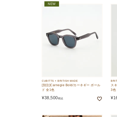
NEW
CUBITTS × BRITISH MADE
BRI
[別注]Carnegie Bold/カーネギー ボール
スキ
ド 全1色
3色
¥
38,500
¥
1
税込