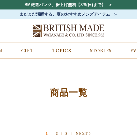
BM厳選パンツ、裾上げ無料【8/9(日)まで】
まだまだ活躍する、夏のおすすめメンズアイテム
N
GIFT
TOPICS
STORIES
E
カテゴリから探す
コンテンツをみる
ALL
ジャケット
GIFT
バッグ
トップス
TOPICS
シューズ
ボトム
STORIES
財布
帽子&アクセサリー
EVENT
商品一覧
ベルト・革小物
ケア用品
BLOG
マフラー&ストール
その他
CONCEPT
アウター
SHOP LIST
1
2
3