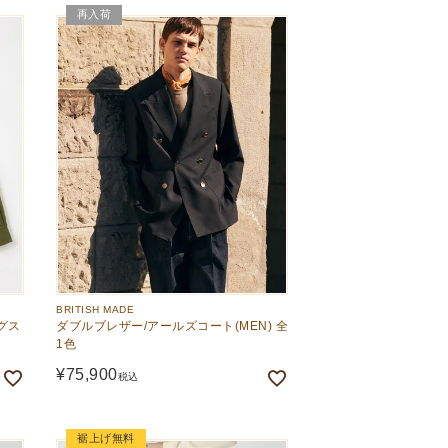
再入荷
BRITISH MADE
グス
ダブルブレザー/アールズコート(MEN) 全
1色
¥
75,900
税込
裾上げ無料