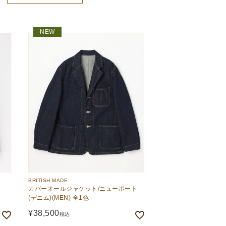
新着順
NEW
価格が高い順
価格が安い順
BRITISH MADE
カバーオールジャケット/ニューポート
(デニム)(MEN) 全1色
¥
38,500
税込