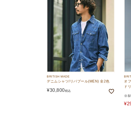
BRITISH MADE
BRI
デニムシャツ/リバプール(MEN) 全2色
オフ
ドリ
¥
30,800
税込
※8
¥
2