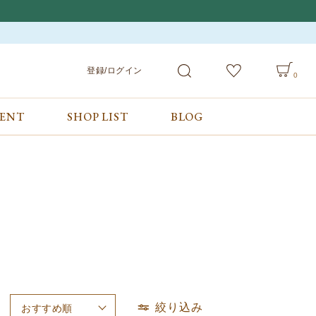
登録/ログイン
0
VENT
SHOP LIST
BLOG
会員サービス
ご利用ガイド/お問合せ
検索
登録/ログイン
ご利用ガイド
カート
お問合せ
絞り込み
おすすめ順