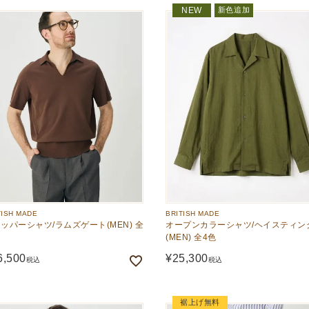
新色追加
NEW
TISH MADE
BRITISH MADE
ッパーシャツ/ラムズゲート(MEN) 全
オープンカラーシャツ/ヘイスティン
(MEN) 全4色
6,500
¥
25,300
税込
税込
裾上げ無料