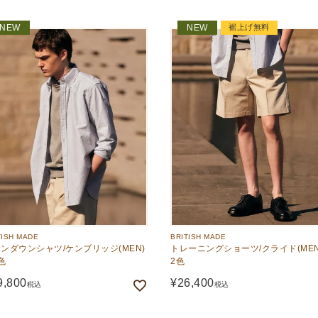
裾上げ無料
NEW
NEW
TISH MADE
BRITISH MADE
ンダウンシャツ/ケンブリッジ(MEN)
トレーニングショーツ/クライド(MEN
色
2色
9,800
¥
26,400
税込
税込