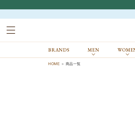
BRANDS
MEN
WOME
ブランドから探す
ALL
MEN
WOMEN
Atkinsons
GORAL
HOME
商品一覧
Auchincoal
Guernsey Woollens
Barbour
Johnstons of Elgin
Bennett Winch
JOSEPH CHEANEY
Billingham
macalastair
Bowhill&Elliott
New Balance
BRITISH MADE
PANTHERELLA
Caledoor
REPRODUCTION
OF FOUND
Church’s
SUNSPEL
Clarks