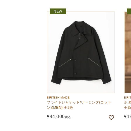
NEW
BRITISH MADE
BRI
フライトジャケット/リーミング(コット
ボタ
ン)(MEN) 全2色
全3
¥
44,000
¥
1
税込