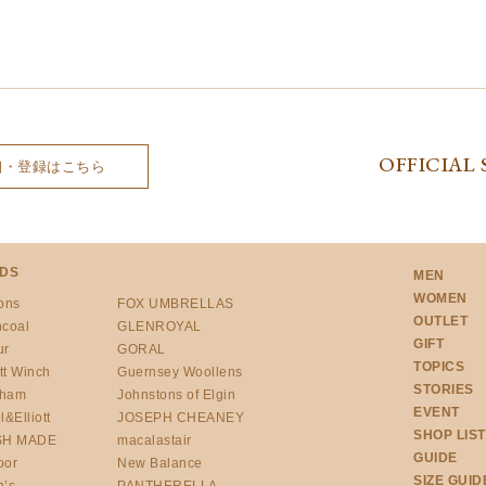
OFFICIAL 
細・登録はこちら
DS
MEN
WOMEN
ons
FOX UMBRELLAS
OUTLET
ncoal
GLENROYAL
GIFT
ur
GORAL
TOPICS
tt Winch
Guernsey Woollens
STORIES
gham
Johnstons of Elgin
EVENT
l&Elliott
JOSEPH CHEANEY
SHOP LIST
SH MADE
macalastair
GUIDE
oor
New Balance
SIZE GUID