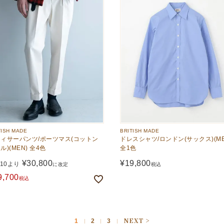
TISH MADE
BRITISH MADE
ィサーパンツ/ポーツマス(コットン
ドレスシャツ/ロンドン(サックス)(ME
ル)(MEN) 全4色
全1色
¥
30,800
¥
19,800
/10より
に改定
税込
9,700
税込
1
2
3