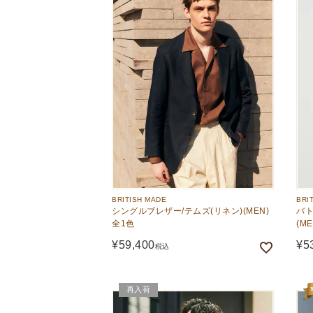
BRITISH MADE
BRI
シングルブレザー/テムズ(リネン)(MEN)
バト
全1色
(M
¥
59,400
¥
5
税込
再入荷