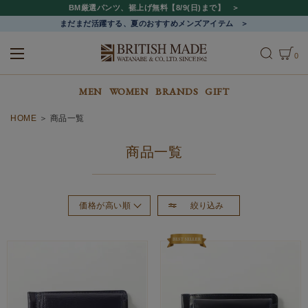
BM厳選パンツ、裾上げ無料【8/9(日)まで】
まだまだ活躍する、夏のおすすめメンズアイテム
0
ALL
MEN
WOMEN
MEN
WOMEN
BRANDS
GIFT
HOME
商品一覧
商品一覧
絞り込み
価格が高い順
おすすめ順
新着順
価格が安い順