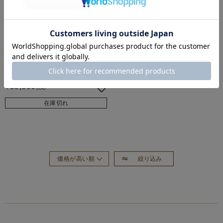
GLENROYAL
[別注]マネークリップ(小銭入れ付)
全1色
¥
39,600
税込
在庫切れ
絞り込み
価格が高い順
おすすめ順
新着順
価格が安い順