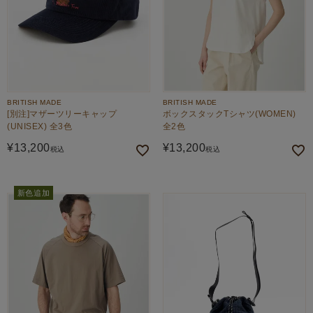
BRITISH MADE
BRITISH MADE
[別注]マザーツリーキャップ
ボックスタックTシャツ(WOMEN)
(UNISEX) 全3色
全2色
¥
13,200
¥
13,200
税込
税込
新色追加