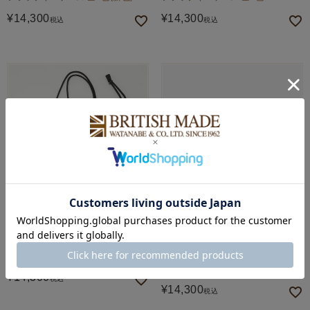
¥
14,300
¥
14,300
税込
税込
Caledoor
Barbour
ランブリングサコッシュ 全4色
サイドゴアレインブーツ(WOMEN)
全2色
¥
14,300
税込
¥
14,300
税込