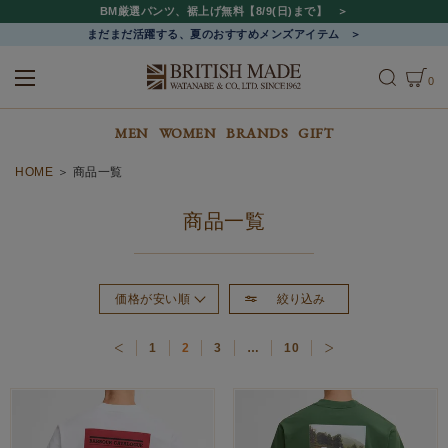
BM厳選パンツ、裾上げ無料【8/9(日)まで】
まだまだ活躍する、夏のおすすめメンズアイテム
0
ALL
MEN
WOMEN
MEN
WOMEN
BRANDS
GIFT
HOME
商品一覧
商品一覧
絞り込み
価格が安い順
おすすめ順
1
2
3
…
10
新着順
価格が高い順