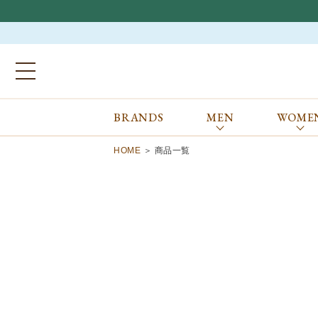
BRANDS
MEN
WOME
ブランドから探す
ALL
MEN
WOMEN
Atkinsons
GORAL
HOME
商品一覧
Auchincoal
Guernsey Woollens
Barbour
Johnstons of Elgin
Bennett Winch
JOSEPH CHEANEY
Billingham
macalastair
Bowhill&Elliott
New Balance
BRITISH MADE
PANTHERELLA
Caledoor
REPRODUCTION
OF FOUND
Church’s
SUNSPEL
Clarks