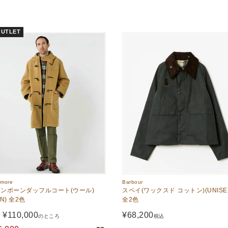
UTLET
nmore
Barbour
ンボーンダッフルコート(ウール)
スペイ(ワックスド コットン)(UNISE
EN) 全2色
全2色
¥
110,000
¥
68,200
価
のところ
税込