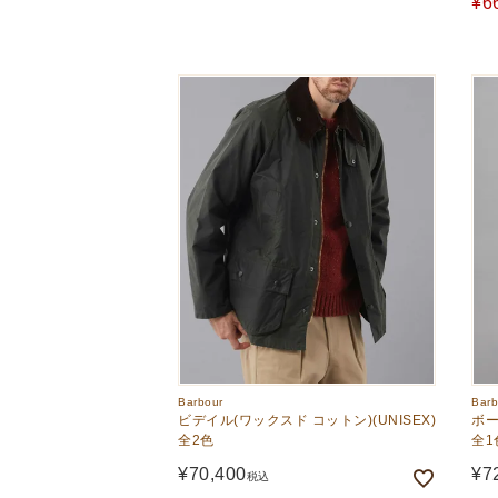
¥
6
Barbour
Barb
ビデイル(ワックスド コットン)(UNISEX)
ボー
全2色
全1
¥
70,400
¥
7
税込