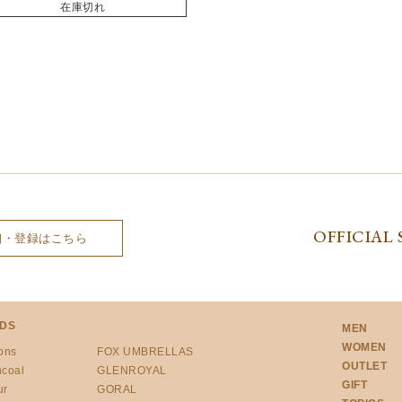
在庫切れ
OFFICIAL 
細・登録はこちら
DS
MEN
WOMEN
ons
FOX UMBRELLAS
OUTLET
ncoal
GLENROYAL
GIFT
ur
GORAL