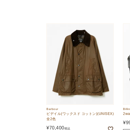
Barbour
Bill
ビデイル(ワックスド コットン)(UNISEX)
2w
全2色
¥
9
¥
70,400
税込