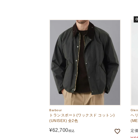
The Edinburgh
corgi
Natural Skincare
DENTS
Zatchels
O
Drake’s
OUTLET
FOX UMBRELLAS
GLENROYAL
Barbour
Gle
トランスポート(ワックスド コットン)
ヘリ
(UNISEX) 全2色
(M
¥
62,700
定
税込