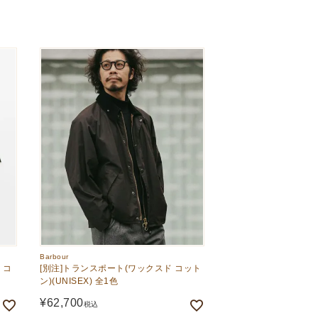
Barbour
 コ
[別注]トランスポート(ワックスド コット
ン)(UNISEX) 全1色
¥
62,700
税込