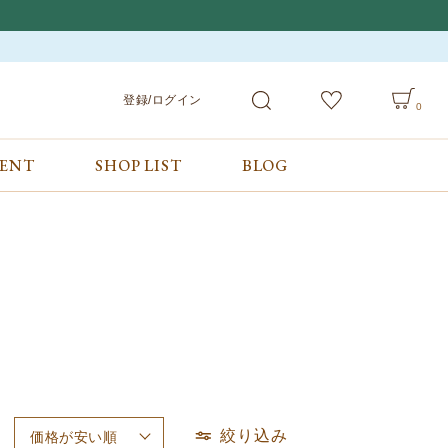
登録/ログイン
0
VENT
SHOP LIST
BLOG
会員サービス
ご利用ガイド/お問合せ
検索
登録/ログイン
ご利用ガイド
カート
お問合せ
絞り込み
価格が安い順