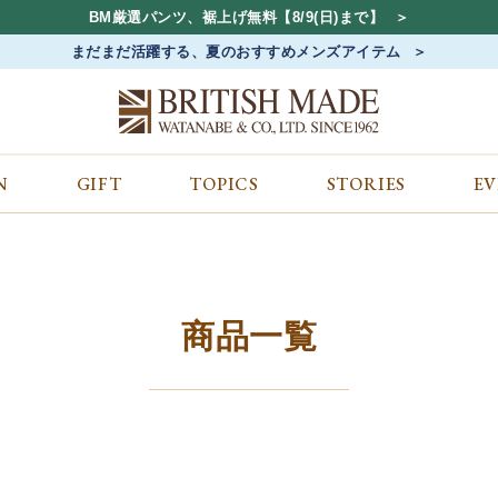
BM厳選パンツ、裾上げ無料【8/9(日)まで】
まだまだ活躍する、夏のおすすめメンズアイテム
N
GIFT
TOPICS
STORIES
E
カテゴリから探す
コンテンツをみる
ALL
ジャケット
GIFT
バッグ
トップス
TOPICS
シューズ
ボトム
STORIES
財布
帽子&アクセサリー
EVENT
商品一覧
ベルト・革小物
ケア用品
BLOG
マフラー&ストール
その他
CONCEPT
アウター
SHOP LIST