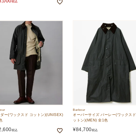
6,000
税込
our
Barbour
ダー(ワックスド コットン)(UNISEX)
オーバーサイズ バーレー(ワックスド
色
ットン)(MEN) 全1色
2,600
¥
84,700
税込
税込