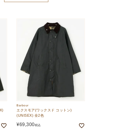
おすすめ順
新着順
価格が高い順
Barbour
X)
エクスモア(ワックスド コットン)
(UNISEX) 全2色
¥
69,300
税込