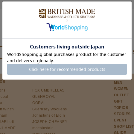
OFFICIAL 
細・登録はこちら
DS
MEN
WOMEN
ons
FOX UMBRELLAS
OUTLET
ncoal
GLENROYAL
GIFT
ur
GORAL
TOPICS
tt Winch
Guernsey Woollens
STORIES
gham
Johnstons of Elgin
EVENT
l&Elliott
JOSEPH CHEANEY
SHOP LIST
SH MADE
macalastair
GUIDE