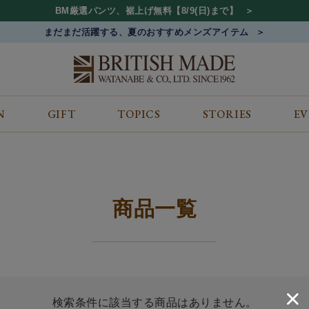
BM厳選パンツ、裾上げ無料【8/9(日)まで】
まだまだ活躍する、夏のおすすめメンズアイテム
N
GIFT
TOPICS
STORIES
E
カテゴリから探す
コンテンツをみる
ALL
ジャケット
GIFT
バッグ
トップス
TOPICS
シューズ
ボトム
STORIES
財布
帽子&アクセサリー
EVENT
商品一覧
ベルト・革小物
ケア用品
BLOG
マフラー&ストール
その他
CONCEPT
アウター
SHOP LIST
検索条件に該当する商品はありません。