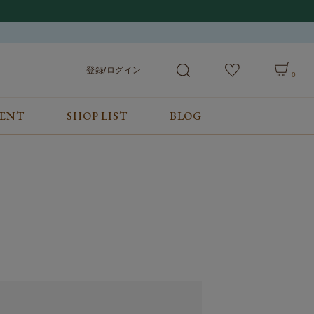
登録/ログイン
0
VENT
SHOP LIST
BLOG
会員サービス
ご利用ガイド/お問合せ
検索
登録/ログイン
ご利用ガイド
カート
お問合せ