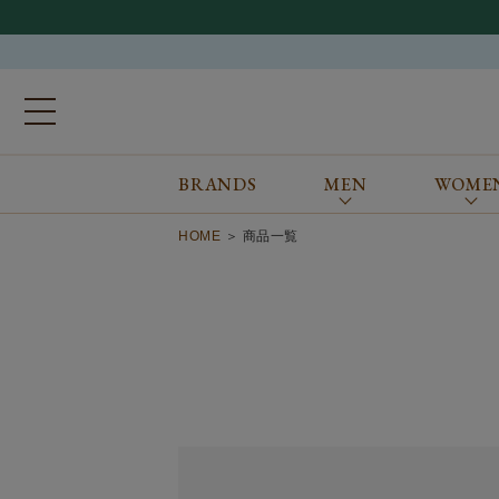
BRANDS
MEN
WOME
ブランドから探す
ALL
MEN
WOMEN
Atkinsons
GORAL
HOME
商品一覧
Auchincoal
Guernsey Woollens
Barbour
Johnstons of Elgin
Bennett Winch
JOSEPH CHEANEY
Billingham
macalastair
Bowhill&Elliott
New Balance
BRITISH MADE
PANTHERELLA
Caledoor
REPRODUCTION
OF FOUND
Church’s
SUNSPEL
Clarks