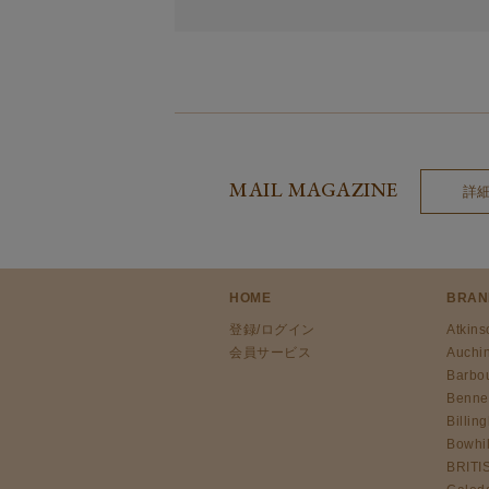
The Edinburgh
corgi
Natural Skincare
DENTS
Zatchels
Drake’s
OUTLET
FOX UMBRELLAS
GLENROYAL
MAIL MAGAZINE
詳
HOME
BRAN
登録/ログイン
Atkins
会員サービス
Auchi
Barbo
Benne
Billin
Bowhil
BRITI