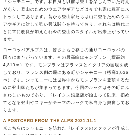
「シャモニー」です。私自身も以前は登山を楽しんでいた時期
があり、登山のためのウエアやギアなどは今でも家に豊富にス
トックしてあります。昔から登山家たちは山に登るためのウエ
アやギアに対して強い興味関心を持っており、それらは時代ご
とに常に改良が加えられ今の登山のスタイルが出来上がってい
ます。
ヨーロッパアルプスは、皆さまもご存じの通りヨーロッパの
国々にまたがっています。その最高峰はモンブラン（標高約
4,810ｍ）です。モンブランはフランスとイタリアの国境を成
しており、フランス側の麓にある町がシャモニー（標高1,036
ｍ）です。シャモニーには世界中からモンブランを登頂するた
めに登山家たちが集まってきます。今回のルックはその町にふ
さわしいものであり、ドレイクス銀座店が始まって以来、初め
てとなる登山やスキーがテーマのルックで私自身も興奮してお
ります。
A POSTCARD FROM THE ALPS 2021.11.1
※こちらはシャモニーを訪れたドレイクスのスタッフが作成し