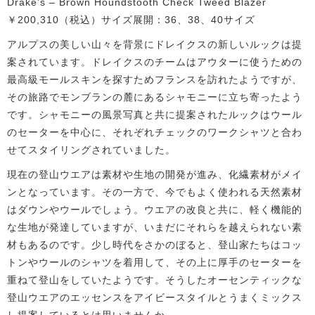
Drake’s – Brown Houndstooth Check Tweed Blazer
￥200,310（税込）サイズ展開：36、38、40サイズ
アルプスの美しい山々を背景にドレイクスの新しいルックは提
案されています。ドレイクスのチームはアウターに使うための
最高級モールスキンを探すためフランスを訪れたようですが、
その旅路でモンブランの麓にあるシャモニーに立ち寄ったよう
です。シャモニーの風景写真と共に提案されたルックはウール
のセーターを中心に、それぞれチェックのワークシャツと合わ
せてスタイリングされていました。
現在の登山ウエアは素材や生地の開発が進み、化繊素材がメイ
ンとなっています。その一方で、今でもよく使われる天然素材
はダウンやウールでしょう。ウエアの改良と共に、軽く機能的
な生地が発達していますが、いまだにそれらを越えられない素
材もあるのです。少し時代をさかのぼると、登山家たちはコッ
トンやウールのシャツを着用して、その上に厚手のセーターを
重ねて登山をしていたようです。そうしたオーセンティックな
登山ウエアのエッセンスをアイビースタイルとうまくミックス