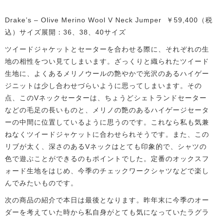
Drake’s – Olive Merino Wool V Neck Jumper ￥59,400（税
込）サイズ展開：36、38、40サイズ
ツイードジャケットとセーターを合わせる際に、それぞれの生
地の相性をつい見てしまいます。ざっくりと織られたツイード
生地に、よくあるメリノウールの艶やかで光沢のあるハイゲー
ジニットは少し合わせづらいように思ってしまいます。その
点、このVネックセーターは、ちょうどシェトランドセーター
などの毛足の長いものと、メリノの艶のあるハイゲージセータ
ーの中間に位置しているように思うのです。これなら私も気兼
ねなくツイードジャケットに合わせられそうです。また、この
リブが太く、深さのあるVネックはとても印象的で、シャツの
色で遊ぶことができるのもポイントでした。定番のオックスフ
ォード生地をはじめ、今季のチェックワークシャツなどで楽し
んでみたいものです。
次の商品の紹介で本日は最後となります。昨年末に今季のオー
ダーを考えていた時から私自身がとても気になっていたラグラ